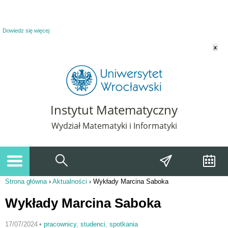
Powiadomienie o plikach cookie. Strona Instytut Matematyczny korzysta z plików
cookie. Pozostając na tej stronie, wyrażasz zgodę na korzystanie z plików cookie.
Dowiedz się więcej
x
Instytut Matematyczny
Wydział Matematyki i Informatyki
Strona główna
›
Aktualności
›
Wykłady Marcina Saboka
Jesteś tutaj
Wykłady Marcina Saboka
17/07/2024
•
pracownicy
,
studenci
,
spotkania