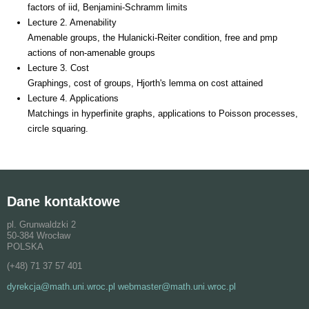
factors of iid, Benjamini-Schramm limits
Lecture 2. Amenability
Amenable groups, the Hulanicki-Reiter condition, free and pmp
actions of non-amenable groups
Lecture 3. Cost
Graphings, cost of groups, Hjorth's lemma on cost attained
Lecture 4. Applications
Matchings in hyperfinite graphs, applications to Poisson processes,
circle squaring.
Dane kontaktowe
pl. Grunwaldzki 2
50-384 Wrocław
POLSKA
(+48) 71 37 57 401
dyrekcja@math.uni.wroc.pl webmaster@math.uni.wroc.pl