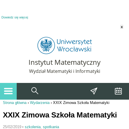
Powiadomienie o plikach cookie. Strona Instytut Matematyczny korzysta z plików
cookie. Pozostając na tej stronie, wyrażasz zgodę na korzystanie z plików cookie.
Dowiedz się więcej
x
Instytut Matematyczny
Wydział Matematyki i Informatyki
Strona główna
›
Wydarzenia
›
XXIX Zimowa Szkoła Matematyki
Jesteś tutaj
XXIX Zimowa Szkoła Matematyki
25/02/2019
•
szkolenia
,
spotkania