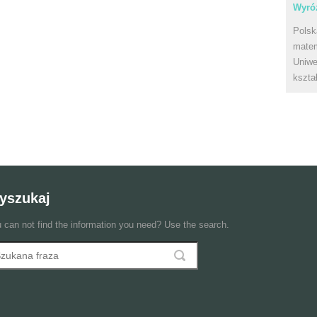
Wyróż
Polsk
matem
Uniwe
kszta
yszukaj
 can not find the information you need? Use the search.
szukaj
ormularz wyszukiwania