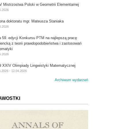
V Mistrzostwa Polski w Geometrii Elementarnej
6.2026
ona doktoratu mgr. Mateusza Staniaka
6.2026
a 59. edycji Konkursu PTM na najlepszą pracę
dencką z teorii prawdopodobieństwa i zastosowań
ematyki
5.2026
ał XXIV Olimpiady Lingwistyki Matematycznej
4.2026 - 12.04.2026
Archiwum wydarzeń
AWOSTKI