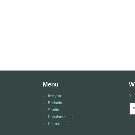
Menu
W
You
Instytut
Badania
Wy
F
Studia
Popularyzacja
Rekrutacja