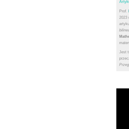
Artyk
Prof.
2023 
artyk
bilin
Math
matem
Jest 
przec
Przeg