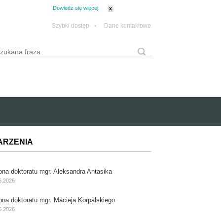
tanie z plików cookie.
Dowiedz się więcej
x
Szybki dostęp
•
Dane kontaktowe
yszukaj
Formularz wyszukiwania
ARZENIA
ona doktoratu mgr. Aleksandra Antasika
6.2026
ona doktoratu mgr. Macieja Korpalskiego
6.2026