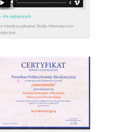
– dla najlepszych
to Interdyscyplinarne Studia Informatyczno-
matyczne.