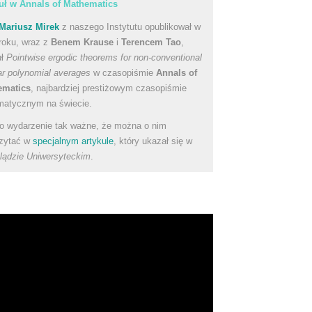
uł w Annals of Mathematics
Mariusz Mirek
z naszego Instytutu opublikował w
roku, wraz z
Benem Krause
i
Terencem Tao
,
uł
Pointwise ergodic theorems for non-conventional
ear polynomial averages
w czasopiśmie
Annals of
ematics
, najbardziej prestiżowym czasopiśmie
atycznym na świecie.
to wydarzenie tak ważne, że można o nim
zytać w
specjalnym artykule
, który ukazał się w
lądzie Uniwersyteckim
.