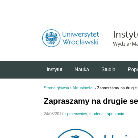
Powiadomienie o plikach cookie. Strona Instytut 
Insty
Wydział Ma
Instytut
Nauka
Studia
Popu
Strona główna
›
Aktualności
›
Zapraszamy na drugie
Jesteś tutaj
Zapraszamy na drugie s
24/05/2017
•
pracownicy
,
studenci
,
spotkania