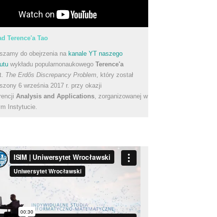
d Terence'a Tao
szamy do obejrzenia na
kanale YT naszego
utu
wykładu popularnonaukowego
Terence'a
t.
The Erdős Discrepancy Problem
, który został
szony 6 września 2017 r. przy okazji
rencji
Analysis and Applications
, zorganizowanej w
m Instytucie.