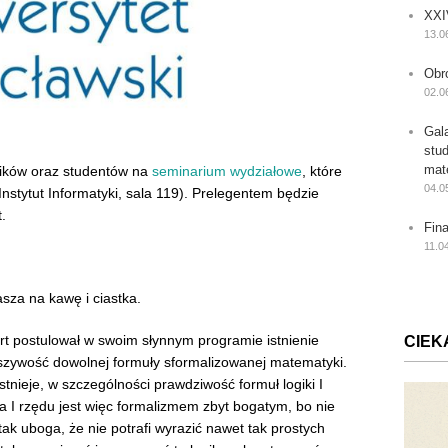
XXI
13.0
Obr
02.0
Gal
stu
mat
ików oraz studentów na
seminarium wydziałowe
, które
04.0
Instytut Informatyki, sala 119). Prelegentem będzie
.
Fin
11.0
sza na kawę i ciastka.
rt postulował w swoim słynnym programie istnienie
CIEK
łszywość dowolnej formuły sformalizowanej matematyki.
stnieje, w szczególności prawdziwość formuł logiki I
ika I rzędu jest więc formalizmem zbyt bogatym, bo nie
a tak uboga, że nie potrafi wyrazić nawet tak prostych