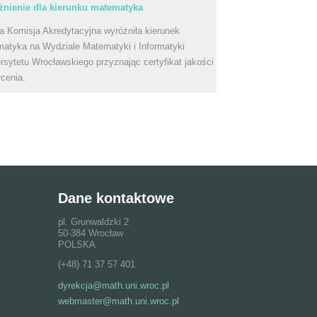
nienie dla kierunku matematyka
a Komisja Akredytacyjna wyróżniła kierunek
atyka na Wydziale Matematyki i Informatyki
rsytetu Wrocławskiego przyznając certyfikat jakości
łcenia.
Dane kontaktowe
pl. Grunwaldzki 2
50-384 Wrocław
POLSKA
(+48) 71 37 57 401
dyrekcja@math.uni.wroc.pl
webmaster@math.uni.wroc.pl