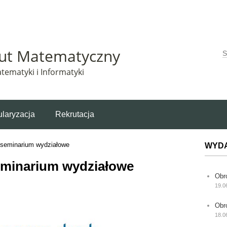
Matematyczny korzysta z plików cookie. Pozostając na tej stronie, wyrażasz zgodę na korzys
tut Matematyczny
W
tematyki i Informatyki
laryzacja
Rekrutacja
 seminarium wydziałowe
WYD
eminarium wydziałowe
Obr
19.0
Obr
18.0