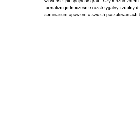
własności jak spójność grafu. Czy można zatem t
formalizm jednocześnie rozstrzygalny i zdolny 
seminarium opowiem o swoich poszukiwaniach t