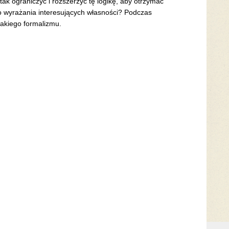
ak ograniczyć i rozszerzyć tę logikę, aby otrzymać
do wyrażania interesujących własności? Podczas
akiego formalizmu.