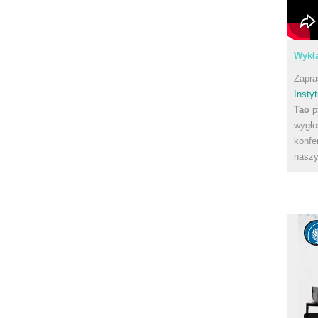
Wykła
Zapra
Instyt
Tao
p
wygło
konfe
naszy