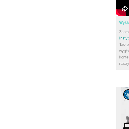
Wykła
Zapra
Instyt
Tao
p
wygło
konfe
naszy