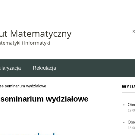
Matematyczny korzysta z plików cookie. Pozostając na tej stronie, wyrażasz zgodę na korzys
tut Matematyczny
W
tematyki i Informatyki
laryzacja
Rekrutacja
ze seminarium wydziałowe
WYD
 seminarium wydziałowe
Obr
19.0
Obr
18.0