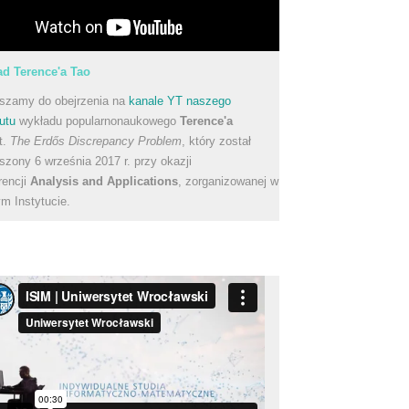
d Terence'a Tao
szamy do obejrzenia na
kanale YT naszego
utu
wykładu popularnonaukowego
Terence'a
t.
The Erdős Discrepancy Problem
, który został
szony 6 września 2017 r. przy okazji
rencji
Analysis and Applications
, zorganizowanej w
m Instytucie.