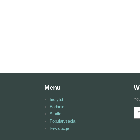
Menu
W
You
Instytut
Badania
Wy
F
Studia
Popularyzacja
Rekrutacja