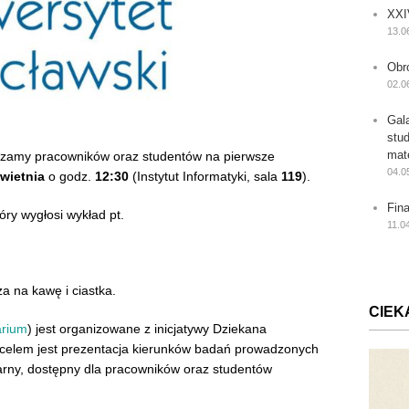
XXI
13.0
Obr
02.0
Gal
stu
mat
szamy pracowników oraz studentów na pierwsze
04.0
wietnia
o godz.
12:30
(Instytut Informatyki, sala
119
).
Fin
tóry wygłosi wykład pt.
11.0
a na kawę i ciastka.
CIEK
arium
) jest organizowane z inicjatywy Dziekana
 celem jest prezentacja kierunków badań prowadzonych
rny, dostępny dla pracowników oraz studentów