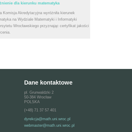
nienie dla kierunku matematyka
a Komisja Akredytacyjna wyróżniła kierunek
atyka na Wydziale Matematyki i Informatyki
rsytetu Wrocławskiego przyznając certyfikat jakości
łcenia.
Dane kontaktowe
pl. Grunwaldzki 2
50-384 Wrocław
POLSKA
(+48) 71 37 57 401
dyrekcja@math.uni.wroc.pl
webmaster@math.uni.wroc.pl