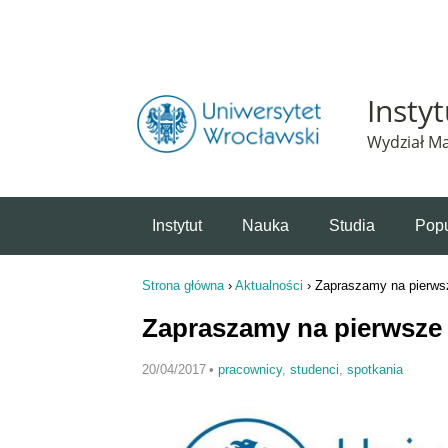
Powiadomienie o plikach cookie. Strona Instytut 
Insty
Wydział Ma
Instytut
Nauka
Studia
Popu
Strona główna
›
Aktualności
›
Zapraszamy na pierws
Jesteś tutaj
Zapraszamy na pierwsze
20/04/2017
•
pracownicy
,
studenci
,
spotkania