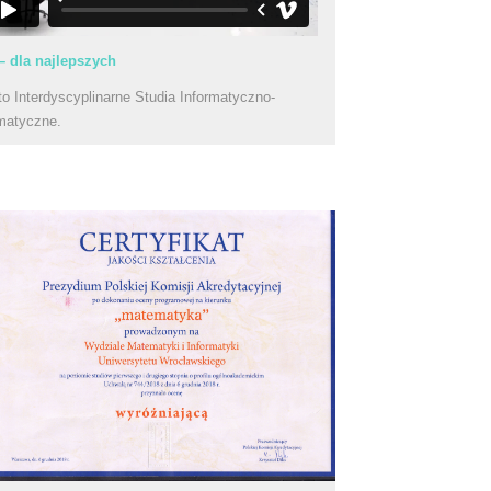
– dla najlepszych
to Interdyscyplinarne Studia Informatyczno-
matyczne.