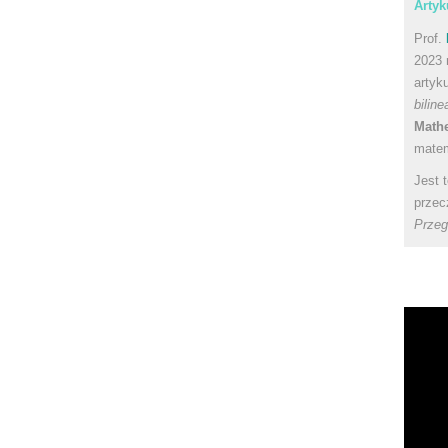
Artyk
Prof.
2023 
artyk
bilin
Math
matem
Jest 
przec
Przeg