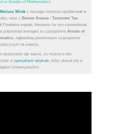
uł w Annals of Mathematics
Mariusz Mirek
z naszego Instytutu opublikował w
roku, wraz z
Benem Krause
i
Terencem Tao
,
uł
Pointwise ergodic theorems for non-conventional
ear polynomial averages
w czasopiśmie
Annals of
ematics
, najbardziej prestiżowym czasopiśmie
atycznym na świecie.
to wydarzenie tak ważne, że można o nim
zytać w
specjalnym artykule
, który ukazał się w
lądzie Uniwersyteckim
.