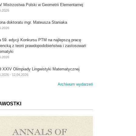
V Mistrzostwa Polski w Geometrii Elementarnej
6.2026
ona doktoratu mgr. Mateusza Staniaka
6.2026
a 59. edycji Konkursu PTM na najlepszą pracę
dencką z teorii prawdopodobieństwa i zastosowań
ematyki
5.2026
ał XXIV Olimpiady Lingwistyki Matematycznej
4.2026 - 12.04.2026
Archiwum wydarzeń
AWOSTKI