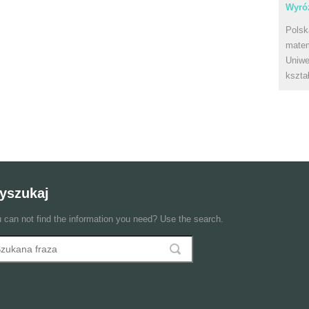
Wyróż
Polsk
matem
Uniwe
kszta
yszukaj
 can not find the information you need? Use the search.
szukaj
ormularz wyszukiwania