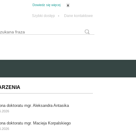
tanie z plików cookie.
Dowiedz się więcej
x
Szybki dostęp
•
Dane kontaktowe
yszukaj
Formularz wyszukiwania
ARZENIA
ona doktoratu mgr. Aleksandra Antasika
6.2026
ona doktoratu mgr. Macieja Korpalskiego
6.2026