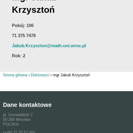
Krzysztoń
Pokój: 106
71 375 7478
Jakub.Krzyszton@math.uni.wroc.pl
Rok: 2
Strona główna
›
Doktoranci
›
mgr Jakub Krzysztoń
Jesteś tutaj
Dane kontaktowe
pl. Grunwaldzki 2
50-384 Wrocław
POLSKA
(+48) 71 37 57 401