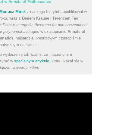
uł w Annals of Mathematics
Mariusz Mirek
z naszego Instytutu opublikował w
roku, wraz z
Benem Krause
i
Terencem Tao
,
uł
Pointwise ergodic theorems for non-conventional
ear polynomial averages
w czasopiśmie
Annals of
ematics
, najbardziej prestiżowym czasopiśmie
atycznym na świecie.
to wydarzenie tak ważne, że można o nim
zytać w
specjalnym artykule
, który ukazał się w
lądzie Uniwersyteckim
.