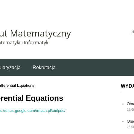
Matematyczny korzysta z plików cookie. Pozostając na tej stronie, wyrażasz zgodę na korzys
tut Matematyczny
W
tematyki i Informatyki
laryzacja
Rekrutacja
ifferential Equations
WYD
erential Equations
Obr
19.0
s://sites.google.com/impan.pl/xiiifpde/
Obr
18.0