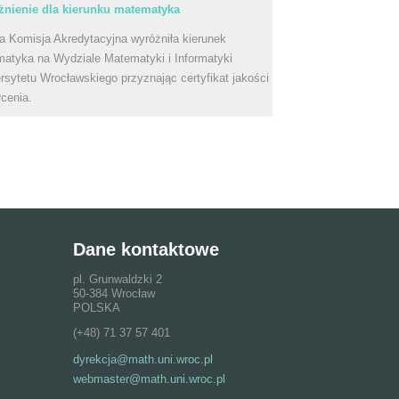
nienie dla kierunku matematyka
a Komisja Akredytacyjna wyróżniła kierunek
atyka na Wydziale Matematyki i Informatyki
rsytetu Wrocławskiego przyznając certyfikat jakości
łcenia.
Dane kontaktowe
pl. Grunwaldzki 2
50-384 Wrocław
POLSKA
(+48) 71 37 57 401
dyrekcja@math.uni.wroc.pl
webmaster@math.uni.wroc.pl