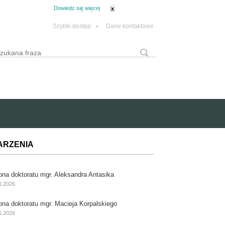
tanie z plików cookie.
Dowiedz się więcej
x
Szybki dostęp
•
Dane kontaktowe
yszukaj
Formularz wyszukiwania
ARZENIA
ona doktoratu mgr. Aleksandra Antasika
6.2026
ona doktoratu mgr. Macieja Korpalskiego
6.2026