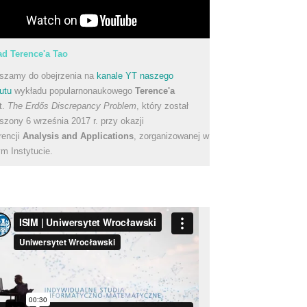
d Terence'a Tao
szamy do obejrzenia na
kanale YT naszego
utu
wykładu popularnonaukowego
Terence'a
t.
The Erdős Discrepancy Problem
, który został
szony 6 września 2017 r. przy okazji
rencji
Analysis and Applications
, zorganizowanej w
m Instytucie.