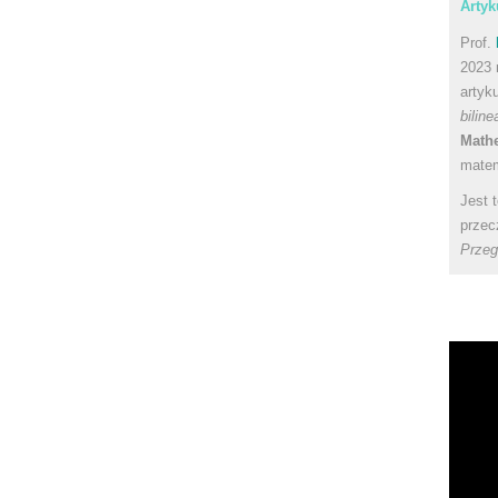
Artyk
Prof.
2023 
artyk
bilin
Math
matem
Jest 
przec
Przeg