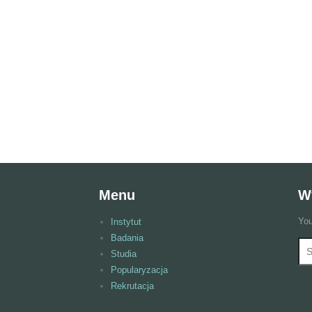
Menu
W
You
Instytut
Badania
Wy
F
Studia
Popularyzacja
Rekrutacja