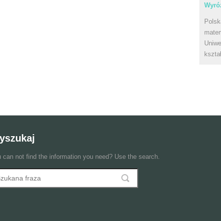
Wyróż
Polsk
matem
Uniwe
kszta
yszukaj
 can not find the information you need? Use the search.
szukaj
ormularz wyszukiwania