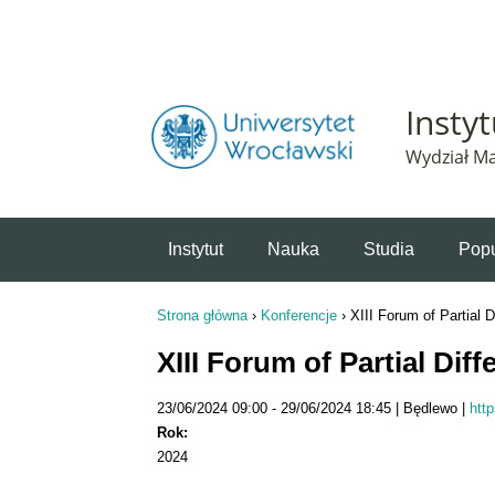
Powiadomienie o plikach cookie. Strona Instytut 
Insty
Wydział Ma
Instytut
Nauka
Studia
Popu
Strona główna
›
Konferencje
›
XIII Forum of Partial D
Jesteś tutaj
XIII Forum of Partial Diff
23/06/2024 09:00
29/06/2024 18:45
Będlewo
http
Rok:
2024