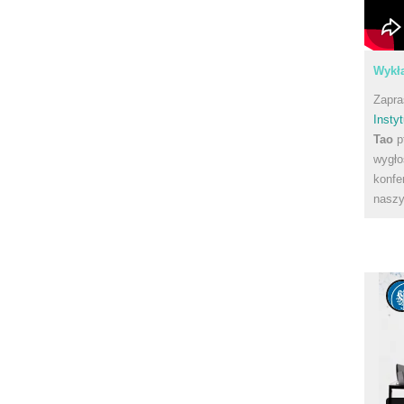
Wykła
Zapra
Instyt
Tao
p
wygło
konfe
naszy