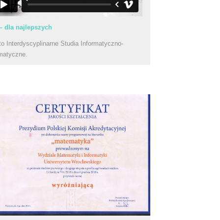
– dla najlepszych
to Interdyscyplinarne Studia Informatyczno-
matyczne.