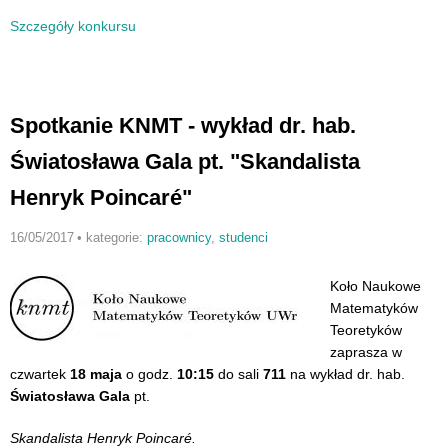
Szczegóły konkursu
Spotkanie KNMT - wykład dr. hab.
Światosława Gala pt. "Skandalista
Henryk Poincaré"
16/05/2017
•
kategorie:
pracownicy
,
studenci
Koło Naukowe
Matematyków
Teoretyków
zaprasza w
czwartek
18 maja
o godz.
10:15
do sali
711
na wykład dr. hab.
Światosława Gala
pt.
Skandalista Henryk Poincaré.