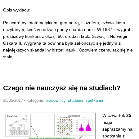
Opis wykładu:
Poincaré był matematykiem, geometrą, filozofem, człowiekiem
oczytanym, kimś w rodzaju poety i barda nauki. W 1887 r. wygrał
prestiżowy konkurs z okazji 60. urodzin króla Szwacji i Norwegii
Oskara II. Wygrana ta powinna była zakończyć się jednym z
największych skandali w historii nauki. Opowiem czemu tak się nie
stało.
Czego nie nauczysz się na studiach?
10/05/2017
•
kategorie:
pracownicy
,
studenci
,
spotkania
W czwartek
25
maja
zapraszamy na
spotkanie z