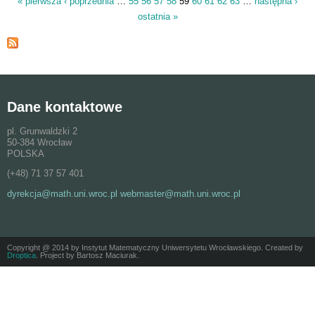
« pierwsza
‹ poprzednia
…
55
56
57
58
59
60
61
62
63
…
następna ›
Strony
ostatnia »
Dane kontaktowe
pl. Grunwaldzki 2
50-384 Wrocław
POLSKA
(+48) 71 37 57 401
dyrekcja@math.uni.wroc.pl webmaster@math.uni.wroc.pl
Copyright @ 2014 by Instytut Matematyczny Uniwersytetu Wrocławskiego. Created by
Droptica
. Project by Bartosz Maciurak.