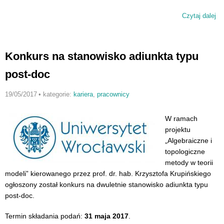
Czytaj dalej
wp
Su
ko
N
Konkurs na stanowisko adiunkta typu
post-doc
19/05/2017
•
kategorie:
kariera
,
pracownicy
W ramach
projektu
„Algebraiczne i
topologiczne
metody w teorii
modeli” kierowanego przez prof. dr. hab. Krzysztofa Krupińskiego
ogłoszony został konkurs na dwuletnie stanowisko adiunkta typu
post-doc.
Termin składania podań:
31 maja 2017
.