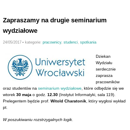
Zapraszamy na drugie seminarium
wydziałowe
24/05/2017
•
kategorie:
pracownicy
,
studenci
,
spotkania
Dziekan
Wydziału
serdecznie
zaprasza
pracowników
oraz studentów na
seminarium wydziałowe
, które odbędzie się we
wtorek
30 maja
o godz.
12.30
(Instytut Informatyki, sala 119).
Prelegentem będzie prof.
Witold Charatonik
, który wygłosi wykład
pt.
W poszukiwaniu rozstrzygalnych logik
.