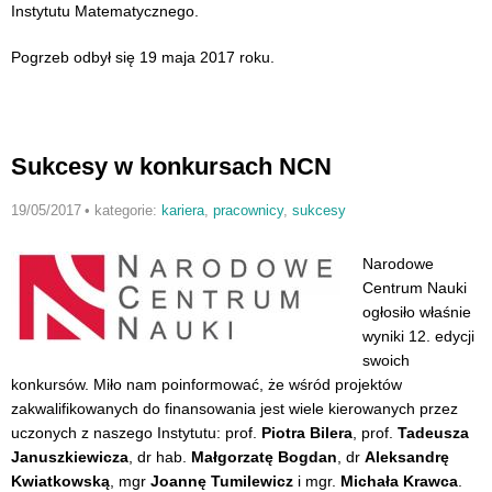
Instytutu Matematycznego.
Pogrzeb odbył się 19 maja 2017 roku.
Sukcesy w konkursach NCN
19/05/2017
•
kategorie:
kariera
,
pracownicy
,
sukcesy
Narodowe
Centrum Nauki
ogłosiło właśnie
wyniki 12. edycji
swoich
konkursów. Miło nam poinformować, że wśród projektów
zakwalifikowanych do finansowania jest wiele kierowanych przez
uczonych z naszego Instytutu: prof.
Piotra Bilera
, prof.
Tadeusza
Januszkiewicza
, dr hab.
Małgorzatę Bogdan
, dr
Aleksandrę
Kwiatkowską
, mgr
Joannę Tumilewicz
i mgr.
Michała Krawca
.