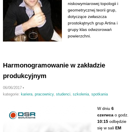
niskowymiarowej topologii i
geometrycznej teorii grup,
dotyczące zwłaszcza
prostokątnych grup Artina i
grupy klas odwzorowań
powierzchni.
Harmonogramowanie w zakładzie
produkcyjnym
06/06/2017
•
kategorie:
kariera
,
pracownicy
,
studenci
,
szkolenia
,
spotkania
W dniu
6
czerwca
o godz.
10:15
odbędzie
się w sali
EM