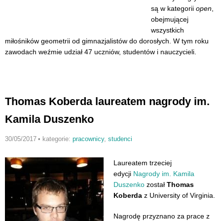
są w kategorii
open
,
obejmującej
wszystkich
miłośników geometrii od gimnazjalistów do dorosłych. W tym roku
zawodach weźmie udział 47 uczniów, studentów i nauczycieli.
Thomas Koberda laureatem nagrody im.
Kamila Duszenko
30/05/2017
•
kategorie:
pracownicy
,
studenci
Laureatem trzeciej
edycji
Nagrody im. Kamila
Duszenko
został
Thomas
Koberda
z University of Virginia.
Nagrodę przyznano za prace z