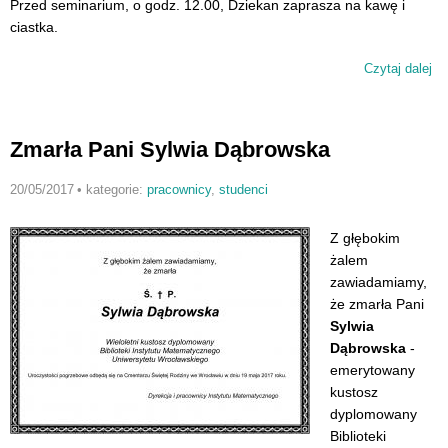
Przed seminarium, o godz. 12.00, Dziekan zaprasza na kawę i
ciastka.
Czytaj dalej
wp
Za
na
se
Zmarła Pani Sylwia Dąbrowska
wy
20/05/2017
•
kategorie:
pracownicy
,
studenci
Z głębokim
żalem
zawiadamiamy,
że zmarła Pani
Sylwia
Dąbrowska
-
emerytowany
kustosz
dyplomowany
Biblioteki