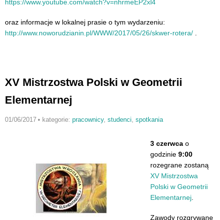
https://www.youtube.com/watch?
v=nhrmeEP2xl4
oraz informacje w lokalnej prasie o tym wydarzeniu:
http://www.noworudzianin.pl/WW
W/2017/05/26/skwer-rotera/
.
XV Mistrzostwa Polski w Geometrii
Elementarnej
01/06/2017
•
kategorie:
pracownicy
,
studenci
,
spotkania
3 czerwca
o
godzinie
9:00
rozegrane zostaną
XV Mistrzostwa
Polski w Geometrii
Elementarnej
.
Zawody rozgrywane