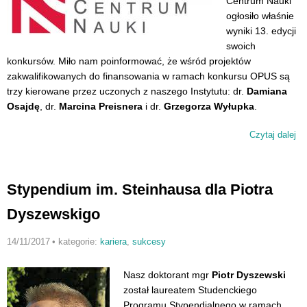
Centrum Nauki
ogłosiło właśnie
wyniki 13. edycji
swoich
konkursów. Miło nam poinformować, że wśród projektów
zakwalifikowanych do finansowania w ramach konkursu OPUS są
trzy kierowane przez uczonych z naszego Instytutu: dr.
Damiana
Osajdę
, dr.
Marcina Preisnera
i
dr.
Grzegorza Wyłupka
.
Czytaj dalej
wp
Su
w
ko
Stypendium im. Steinhausa dla Piotra
N
Dyszewskigo
14/11/2017
•
kategorie:
kariera
,
sukcesy
Nasz doktorant mgr
Piotr Dyszewski
został laureatem Studenckiego
Programu Stypendialnego w ramach