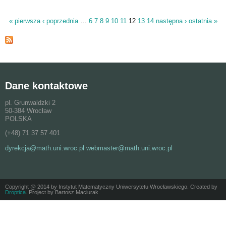
« pierwsza
‹ poprzednia
…
6
7
8
9
10
11
12
13
14
następna ›
ostatnia »
Strony
Dane kontaktowe
pl. Grunwaldzki 2
50-384 Wrocław
POLSKA
(+48) 71 37 57 401
dyrekcja@math.uni.wroc.pl webmaster@math.uni.wroc.pl
Copyright @ 2014 by Instytut Matematyczny Uniwersytetu Wrocławskiego. Created by
Droptica
. Project by Bartosz Maciurak.