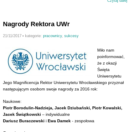
Czytaj dalej
wp
St
Mi
dl
Nagrody Rektora UWr
na
st
21/11/2017
•
kategorie:
pracownicy
,
sukcesy
Miło nam
poinformować,
że z okazji
Święta
Uniwersytetu
Jego Magnificencja Rektor Uniwersytetu Wrocławskiego przyznał
następującym osobom swoje nagrody za 2016 rok:
Naukowe:
Piotr Borodulin-Nadzieja, Jacek Dziubański, Piotr Kowalski,
Jacek Świątkowski
– indywidualne
Dariusz Buraczewski
i
Ewa Damek
- zespołowa