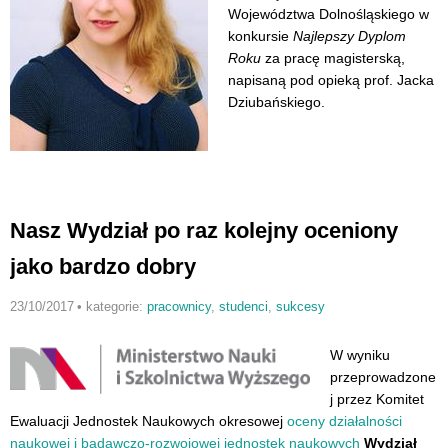
Województwa Dolnośląskiego w
konkursie
Najlepszy Dyplom
Roku
za pracę magisterską,
napisaną pod opieką prof. Jacka
Dziubańskiego.
Nasz Wydział po raz kolejny oceniony
jako bardzo dobry
23/10/2017
•
kategorie:
pracownicy
,
studenci
,
sukcesy
W wyniku
przeprowadzone
j przez Komitet
Ewaluacji Jednostek Naukowych okresowej
oceny działalności
naukowej i badawczo-rozwojowej jednostek naukowych
Wydział