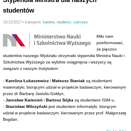
studentów
15/12/2017
•
kategorie:
kariera
,
studenci
,
sukcesy
Miło nam
poinformować,
że pięcioro
studentów naszego Wydziału otrzymało stypendia Ministra Nauki i
Szkolnictwa Wyższego za wybitne osiągnięcia i wszyscy są
związani z naszym Instytutem:
-
Karolina Łukaszewicz
i
Mateusz Staniak
są studentami
matematyki, biorącymi udział w projekcie badawczym, kierowanym
przez dr Barbarę Jasiulis-Gołdyn,
-
Jarosław Kwiecień
i
Bartosz Sójka
są studentami ISIM-u,
-
Stanisław Wilczyński
jest studentem informatyki, biorącym
udział w projekcie badaw
czym, kierowanym przez prof. Małgorzatę
Bogdan.