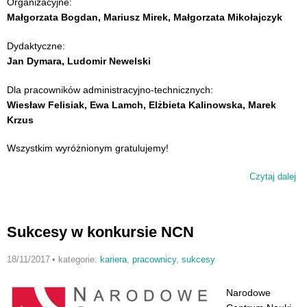
Organizacyjne:
Małgorzata Bogdan, Mariusz Mirek, Małgorzata Mikołajczyk
Dydaktyczne:
Jan Dymara, Ludomir Newelski
Dla pracowników administracyjno-technicznych:
Wiesław Felisiak, Ewa Lamch, Elżbieta Kalinowska, Marek
Krzus
Wszystkim wyróżnionym gratulujemy!
Czytaj dalej
wp
Na
Re
U
Sukcesy w konkursie NCN
18/11/2017
•
kategorie:
kariera
,
pracownicy
,
sukcesy
Narodowe