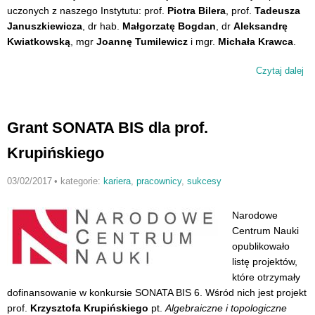
uczonych z naszego Instytutu: prof.
Piotra Bilera
, prof.
Tadeusza
Januszkiewicza
, dr hab.
Małgorzatę Bogdan
, dr
Aleksandrę
Kwiatkowską
, mgr
Joannę Tumilewicz
i mgr.
Michała Krawca
.
Czytaj dalej
wp
Su
ko
N
Grant SONATA BIS dla prof.
Krupińskiego
03/02/2017
•
kategorie:
kariera
,
pracownicy
,
sukcesy
Narodowe
Centrum Nauki
opublikowało
listę projektów,
które otrzymały
dofinansowanie w konkursie SONATA BIS 6. Wśród nich jest projekt
prof.
Krzysztofa Krupińskiego
pt.
Algebraiczne i topologiczne