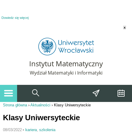
Powiadomienie o plikach cookie. Strona Instytut Matematyczny korzysta z plików
cookie. Pozostając na tej stronie, wyrażasz zgodę na korzystanie z plików cookie.
Dowiedz się więcej
x
Instytut Matematyczny
Wydział Matematyki i Informatyki
Strona główna
›
Aktualności
›
Klasy Uniwersyteckie
Jesteś tutaj
Klasy Uniwersyteckie
08/03/2022
•
kariera
,
szkolenia