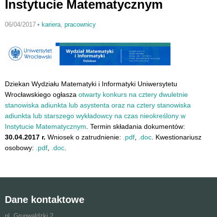
Instytucie Matematycznym
06/04/2017
•
kariera
,
pracownicy
Dziekan Wydziału Matematyki i Informatyki Uniwersytetu
Wrocławskiego ogłasza
otwarty konkurs na cztery dwuletnie
stanowiska adiunkta lub asystenta oraz na cztery stanowiska
adiunkta lub starszego wykładowcy na czas nieokreślony w
Instytucie Matematycznym
. Termin składania dokumentów:
30.04.2017 r.
Wniosek o zatrudnienie:
.pdf
,
.doc
. Kwestionariusz
osobowy:
.pdf
,
.doc
.
Dane kontaktowe
pl. Grunwaldzki 2