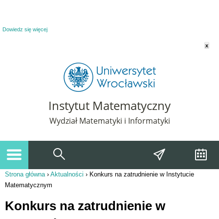
Powiadomienie o plikach cookie. Strona Instytut Matematyczny korzysta z plików
cookie. Pozostając na tej stronie, wyrażasz zgodę na korzystanie z plików cookie.
Dowiedz się więcej
x
Instytut Matematyczny
Wydział Matematyki i Informatyki
Strona główna
›
Aktualności
›
Konkurs na zatrudnienie w Instytucie
Jesteś tutaj
Matematycznym
Konkurs na zatrudnienie w