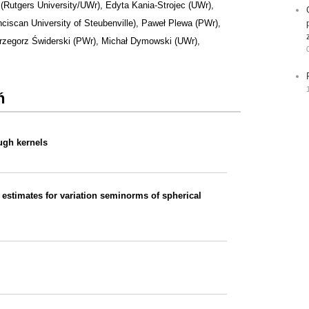
(Rutgers University/UWr)
,
Edyta Kania-Strojec (UWr)
,
ciscan University of Steubenville)
,
Paweł Plewa (PWr)
,
rzegorz Świderski (PWr)
,
Michał Dymowski (UWr)
,
ń
ough kernels
stimates for variation seminorms of spherical