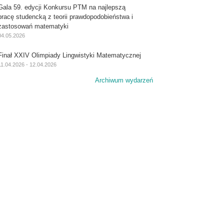
Gala 59. edycji Konkursu PTM na najlepszą
pracę studencką z teorii prawdopodobieństwa i
zastosowań matematyki
04.05.2026
Finał XXIV Olimpiady Lingwistyki Matematycznej
11.04.2026 - 12.04.2026
Archiwum wydarzeń