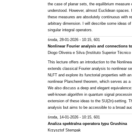
the case of planar sets, the equilibrium measure 
understood. However, almost Euclidean spaces. 
these measures are absolutely continuous with re
arbitrary dimension. I will describe some ideas o
singular integral operators.
środa, 28-01-2026 - 10:15
, 601
Nonlinear Fourier analysis and connections 
Diogo Oliveira e Silva (Instituto Superior Técnico
This lecture offers an introduction to the Nonline
extends classical Fourier analysis to nonlinear se
NLFT and explore its functorial properties with 
nonlinear Plancherel theorem, which serves as a n
We also discuss a deep and elegant equivalence: 
well-known algorithm in quantum signal processing
extension of these ideas to the SU(2n)-setting. Th
analysis but aims to be accessible to a broad au
środa, 14-01-2026 - 10:15
, 601
Analiza spektralna operatora typu Grushina
Krzysztof Stempak