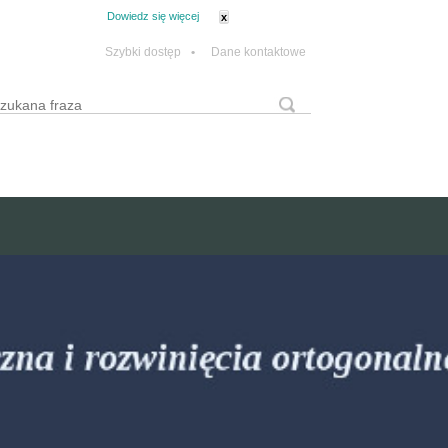
tanie z plików cookie.
Dowiedz się więcej
x
Szybki dostęp
•
Dane kontaktowe
yszukaj
Formularz wyszukiwania