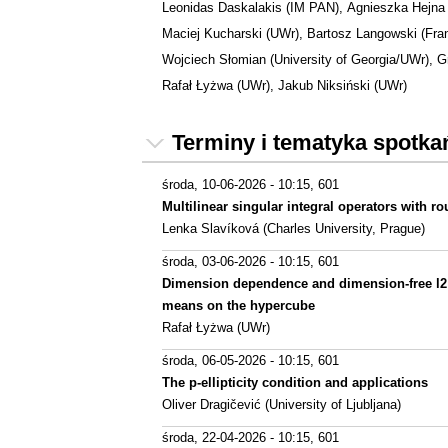
Leonidas Daskalakis (IM PAN)
,
Agnieszka Hejna 
Maciej Kucharski (UWr)
,
Bartosz Langowski (Fran
Wojciech Słomian (University of Georgia/UWr)
,
G
Rafał Łyżwa (UWr)
,
Jakub Niksiński (UWr)
Terminy i tematyka spotka
środa, 10-06-2026 - 10:15
, 601
Multilinear singular integral operators with r
Lenka Slavíková (Charles University, Prague)
środa, 03-06-2026 - 10:15
, 601
Dimension dependence and dimension-free l2 e
means on the hypercube
Rafał Łyżwa (UWr)
środa, 06-05-2026 - 10:15
, 601
The p-ellipticity condition and applications
Oliver Dragičević (University of Ljubljana)
środa, 22-04-2026 - 10:15
, 601