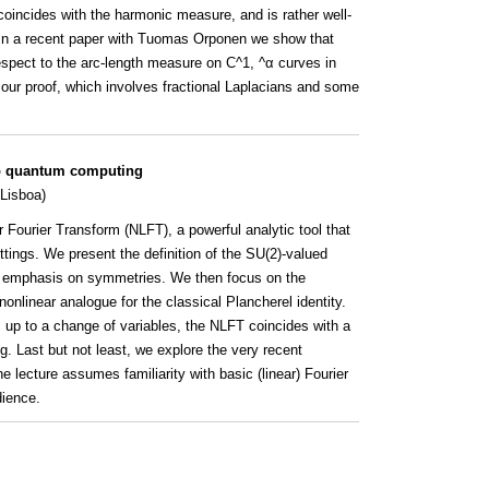
coincides with the harmonic measure, and is rather well-
In a recent paper with Tuomas Orponen we show that
spect to the arc-length measure on C^1, ^α curves in
f our proof, which involves fractional Laplacians and some
to quantum computing
 Lisboa)
ar Fourier Transform (NLFT), a powerful analytic tool that
ttings. We present the definition of the SU(2)-valued
an emphasis on symmetries. We then focus on the
onlinear analogue for the classical Plancherel identity.
up to a change of variables, the NLFT coincides with a
. Last but not least, we explore the very recent
e lecture assumes familiarity with basic (linear) Fourier
dience.