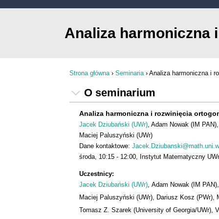
Analiza harmoniczna i
Strona główna
›
Seminaria
›
Analiza harmoniczna i ro
Jesteś tutaj
O seminarium
Analiza harmoniczna i rozwinięcia ortogo
Jacek Dziubański (UWr)
Adam Nowak (IM PAN)
Maciej Paluszyński (UWr)
Dane kontaktowe:
Jacek.Dziubanski@math.uni.w
środa
10:15
12:00
Instytut Matematyczny UWr
Uczestnicy:
Jacek Dziubański (UWr)
,
Adam Nowak (IM PAN)
Maciej Paluszyński (UWr)
,
Dariusz Kosz (PWr)
,
Tomasz Z. Szarek (University of Georgia/UWr)
,
V