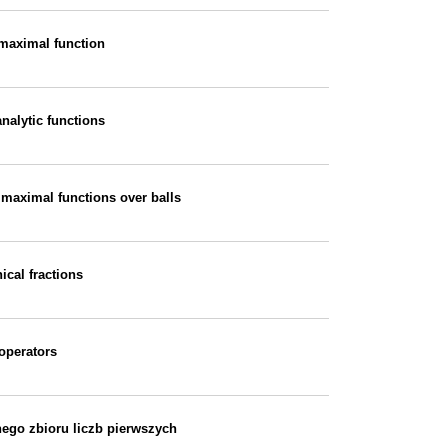
 maximal function
analytic functions
 maximal functions over balls
ical fractions
operators
nego zbioru liczb pierwszych