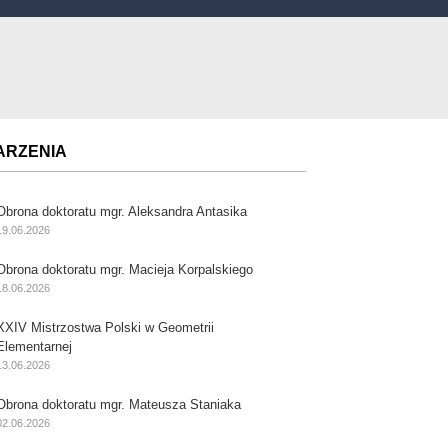
ARZENIA
Obrona doktoratu mgr. Aleksandra Antasika
19.06.2026
Obrona doktoratu mgr. Macieja Korpalskiego
18.06.2026
XXIV Mistrzostwa Polski w Geometrii
Elementarnej
13.06.2026
Obrona doktoratu mgr. Mateusza Staniaka
02.06.2026