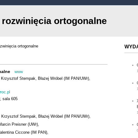
 rozwinięcia ortogonalne
zwinięcia ortogonalne
WYD
nalne
www
Krzysztof Stempak
Błażej Wróbel (IM PAN/UWr)
roc.pl
, sala 605
,
Krzysztof Stempak
,
Błażej Wróbel (IM PAN/UWr)
,
Marcin Preisner (UWr)
,
alentina Ciccone (IM PAN)
,