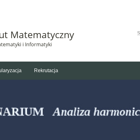
Matematyczny korzysta z plików cookie. Pozostając na tej stronie, wyrażasz zgodę na korzys
tut Matematyczny
W
tematyki i Informatyki
laryzacja
Rekrutacja