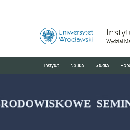
Powiadomienie o plikach cookie. Strona Instytut 
Insty
Wydział Ma
Instytut
Nauka
Studia
Popu