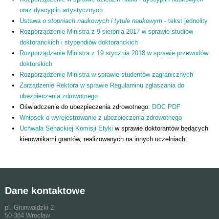
oraz dyscyplin artystycznych
Ustawa
o stopniach naukowych i tytule naukowym
- tekst jednolity
Rozporządzenie Ministra z 9 sierpnia 2017 w sprawie studiów
doktoranckich i stypendiów doktoranckich
Rozporządzenie Ministra z 19 stycznia 2018 w sprawie przewodów
doktorskich
Rozporządzenie Ministra w sprawie studentów zagranicznych
Zarządzenie Rektora w sprawie Regulaminu zgłaszania do
ubezpieczenia zdrowotnego
Oświadczenie do ubezpieczenia zdrowotnego:
DOC
PDF
Wniosek o wyrejestrowanie z ubezpieczenia zdrowotnego
Uchwała Senackiej Komisji Etyki
w sprawie doktorantów będących
kierownikami grantów, realizowanych na innych uczelniach
Dane kontaktowe
pl. Grunwaldzki 2
50-384 Wrocław