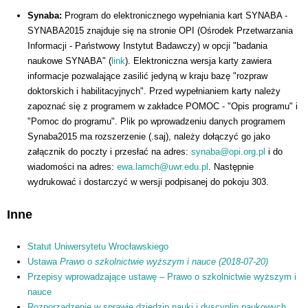
Synaba:
Program do elektronicznego wypełniania kart SYNABA -
SYNABA2015 znajduje się na stronie OPI (Ośrodek Przetwarzania
Informacji - Państwowy Instytut Badawczy) w opcji "badania
naukowe SYNABA" (
link
). Elektroniczna wersja karty zawiera
informacje pozwalające zasilić jedyną w kraju bazę "rozpraw
doktorskich i habilitacyjnych". Przed wypełnianiem karty należy
zapoznać się z programem w zakładce POMOC - "Opis programu" i
"Pomoc do programu". Plik po wprowadzeniu danych programem
Synaba2015 ma rozszerzenie (.saj), należy dołączyć go jako
załącznik do poczty i przesłać na adres:
synaba@opi.org.pl
i do
wiadomości na adres:
ewa.lamch@uwr.edu.pl
. Następnie
wydrukować i dostarczyć w wersji podpisanej do pokoju 303.
Inne
Statut Uniwersytetu Wrocławskiego
Ustawa
Prawo o szkolnictwie wyższym i nauce (2018-07-20)
Przepisy wprowadzające ustawę – Prawo o szkolnictwie wyższym i
nauce
Rozporządzenie w sprawie dziedzin nauki i dyscyplin naukowych