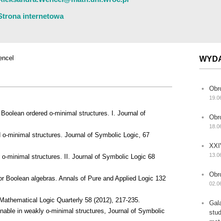
Strona internetowa
encel
WYD
Obr
19.0
Boolean ordered o-minimal structures. I. Journal of
Obr
18.0
 o-minimal structures. Journal of Symbolic Logic, 67
XXI
13.0
o-minimal structures. II. Journal of Symbolic Logic 68
Obr
or Boolean algebras. Annals of Pure and Applied Logic 132
02.0
 Mathematical Logic Quarterly 58 (2012), 217-235.
Gal
inable in weakly o-minimal structures, Journal of Symbolic
stu