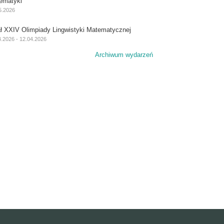
ematyki
5.2026
ał XXIV Olimpiady Lingwistyki Matematycznej
4.2026 - 12.04.2026
Archiwum wydarzeń