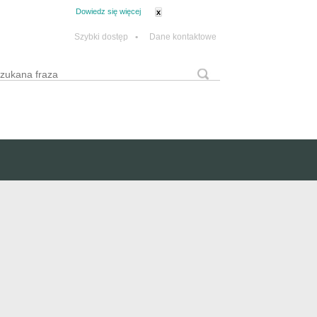
tanie z plików cookie.
Dowiedz się więcej
x
Szybki dostęp
•
Dane kontaktowe
yszukaj
Formularz wyszukiwania