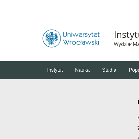
Powiadomienie o plikach cookie. Strona Instytut 
Insty
Wydział Ma
Instytut
Nauka
Studia
Popu