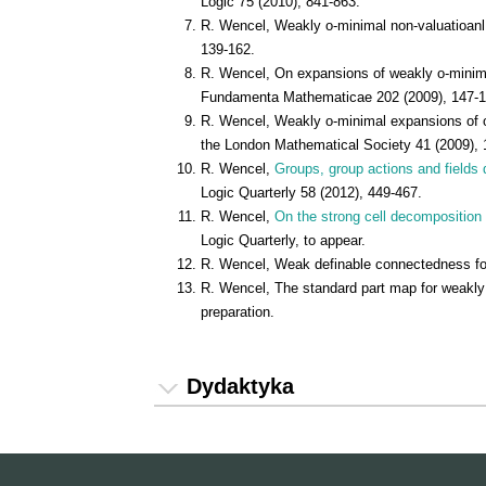
Logic 75 (2010), 841-863.
R. Wencel, Weakly o-minimal non-valuatioanl 
139-162.
R. Wencel, On expansions of weakly o-minima
Fundamenta Mathematicae 202 (2009), 147-1
R. Wencel, Weakly o-minimal expansions of or
the London Mathematical Society 41 (2009), 
R. Wencel,
Groups, group actions and fields de
Logic Quarterly 58 (2012), 449-467.
R. Wencel,
On the strong cell decomposition 
Logic Quarterly, to appear.
R. Wencel, Weak definable connectedness for 
R. Wencel, The standard part map for weakly 
preparation.
Dydaktyka