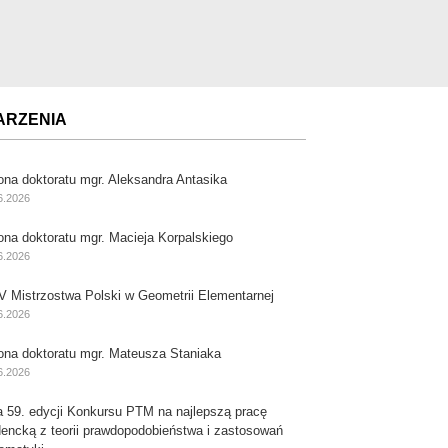
ARZENIA
ona doktoratu mgr. Aleksandra Antasika
6.2026
ona doktoratu mgr. Macieja Korpalskiego
6.2026
V Mistrzostwa Polski w Geometrii Elementarnej
6.2026
ona doktoratu mgr. Mateusza Staniaka
6.2026
a 59. edycji Konkursu PTM na najlepszą pracę
dencką z teorii prawdopodobieństwa i zastosowań