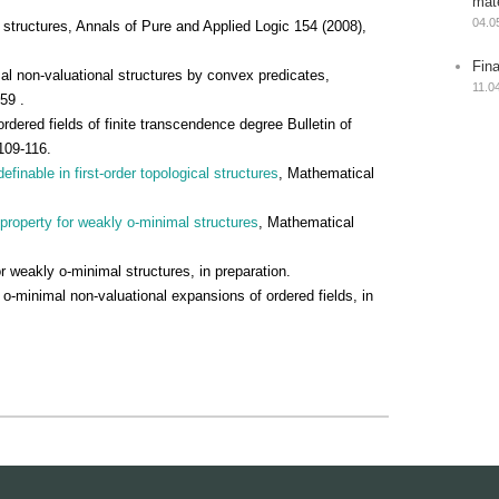
mat
04.0
structures, Annals of Pure and Applied Logic 154 (2008),
Fin
l non-valuational structures by convex predicates,
11.0
59 .
dered fields of finite transcendence degree Bulletin of
109-116.
finable in first-order topological structures
, Mathematical
property for weakly o-minimal structures
, Mathematical
weakly o-minimal structures, in preparation.
o-minimal non-valuational expansions of ordered fields, in