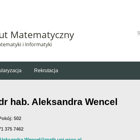
Matematyczny korzysta z plików cookie. Pozostając na tej stronie, wyrażasz zgodę na korzys
tut Matematyczny
W
tematyki i Informatyki
laryzacja
Rekrutacja
dr hab. Aleksandra Wencel
Pokój: 502
71 375 7462
Aleksandra.Wencel@math.uni.wroc.pl