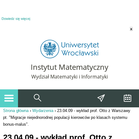
Powiadomienie o plikach cookie. Strona Instytut Matematyczny korzysta z plików
cookie. Pozostając na tej stronie, wyrażasz zgodę na korzystanie z plików cookie.
Dowiedz się więcej
x
Instytut Matematyczny
Wydział Matematyki i Informatyki
Strona główna
›
Wydarzenia
›
23.04.09 - wykład prof. Otto z Warszawy
Jesteś tutaj
pt. "Migracje niejednorodnej populacji kierowców po klasach systemu
bonus-malus".
23.04.09 - wykład prof. Otto z