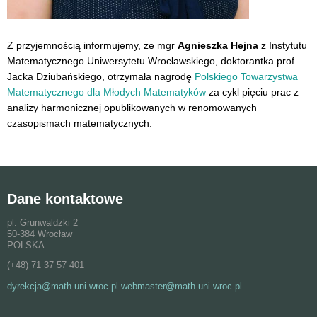
Z przyjemnością informujemy, że mgr
Agnieszka Hejna
z Instytutu
Matematycznego Uniwersytetu Wrocławskiego, doktorantka prof.
Jacka Dziubańskiego, otrzymała nagrodę
Polskiego Towarzystwa
Matematycznego dla Młodych Matematyków
za cykl pięciu prac z
analizy harmonicznej opublikowanych w renomowanych
czasopismach matematycznych.
Dane kontaktowe
pl. Grunwaldzki 2
50-384 Wrocław
POLSKA
(+48) 71 37 57 401
dyrekcja@math.uni.wroc.pl webmaster@math.uni.wroc.pl