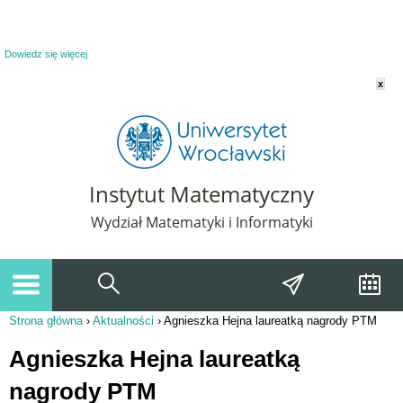
Powiadomienie o plikach cookie. Strona Instytut Matematyczny korzysta z plików
cookie. Pozostając na tej stronie, wyrażasz zgodę na korzystanie z plików cookie.
Dowiedz się więcej
x
Instytut Matematyczny
Wydział Matematyki i Informatyki
Strona główna
›
Aktualności
›
Agnieszka Hejna laureatką nagrody PTM
Jesteś tutaj
Agnieszka Hejna laureatką
nagrody PTM