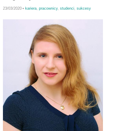
23/03/2020
•
kariera
,
pracownicy
,
studenci
,
sukcesy