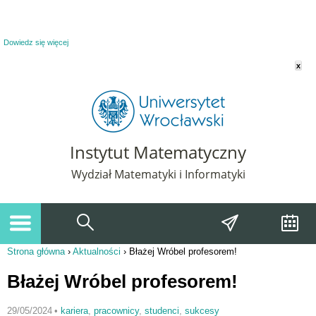
Powiadomienie o plikach cookie. Strona Instytut Matematyczny korzysta z plików
cookie. Pozostając na tej stronie, wyrażasz zgodę na korzystanie z plików cookie.
Dowiedz się więcej
x
Instytut Matematyczny
Wydział Matematyki i Informatyki
Strona główna
›
Aktualności
›
Błażej Wróbel profesorem!
Jesteś tutaj
Błażej Wróbel profesorem!
29/05/2024
•
kariera
,
pracownicy
,
studenci
,
sukcesy