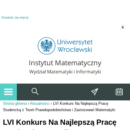
Powiadomienie o plikach cookie. Strona Instytut Matematyczny korzysta z plików
cookie. Pozostając na tej stronie, wyrażasz zgodę na korzystanie z plików cookie.
Dowiedz się więcej
x
Instytut Matematyczny
Wydział Matematyki i Informatyki
Strona główna
›
Aktualności
›
LVI Konkurs Na Najlepszą Pracę
Jesteś tutaj
Studencką z Teorii Prawdopodobieństwa i Zastosowań Matematyki
LVI Konkurs Na Najlepszą Pracę