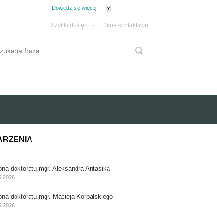
tanie z plików cookie.
Dowiedz się więcej
x
Szybki dostęp
•
Dane kontaktowe
yszukaj
Formularz wyszukiwania
ARZENIA
ona doktoratu mgr. Aleksandra Antasika
6.2026
ona doktoratu mgr. Macieja Korpalskiego
6.2026