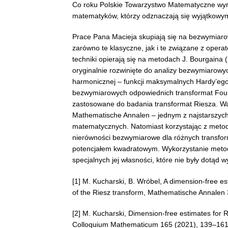
Co roku Polskie Towarzystwo Matematyczne wyró
matematyków, którzy odznaczają się wyjątkowy
Prace Pana Macieja skupiają się na bezwymiar
zarówno te klasyczne, jak i te związane z oper
techniki opierają się na metodach J. Bourgaina 
oryginalnie rozwinięte do analizy bezwymiarowy
harmonicznej – funkcji maksymalnych Hardy’eg
bezwymiarowych odpowiednich transformat Fourie
zastosowane do badania transformat Riesza. Wa
Mathematische Annalen – jednym z najstarszych 
matematycznych. Natomiast korzystając z metod
nierówności bezwymiarowe dla różnych transfo
potencjałem kwadratowym. Wykorzystanie metody
specjalnych jej własności, które nie były dotąd 
[1] M. Kucharski, B. Wróbel, A dimension-free e
of the Riesz transform, Mathematische Annalen
[2] M. Kucharski, Dimension-free estimates for Ri
Colloquium Mathematicum 165 (2021), 139–161