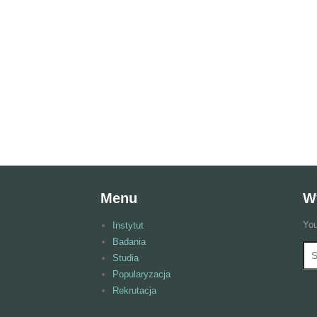
Menu
W
You
Instytut
Badania
Wy
F
Studia
Popularyzacja
Rekrutacja