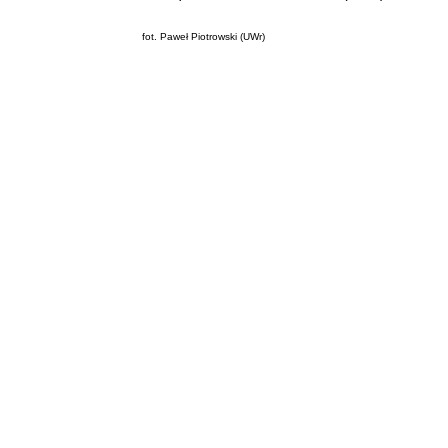
fot. Paweł Piotrowski (UWr)