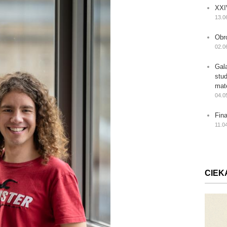
XXI
13.0
Obr
02.0
Gal
stu
mat
04.0
Fin
11.0
CIEK