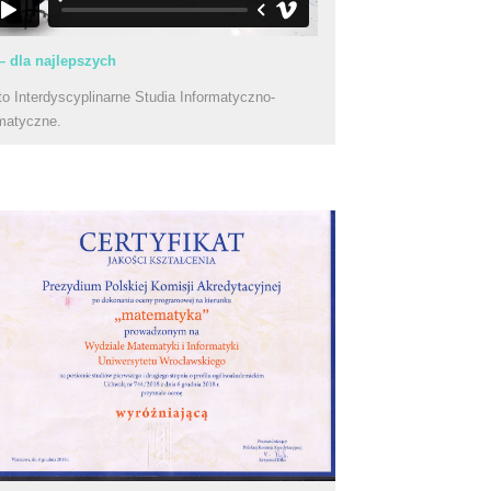
– dla najlepszych
to Interdyscyplinarne Studia Informatyczno-
matyczne.