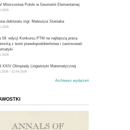
V Mistrzostwa Polski w Geometrii Elementarnej
6.2026
ona doktoratu mgr. Mateusza Staniaka
6.2026
a 59. edycji Konkursu PTM na najlepszą pracę
dencką z teorii prawdopodobieństwa i zastosowań
ematyki
5.2026
ał XXIV Olimpiady Lingwistyki Matematycznej
4.2026 - 12.04.2026
Archiwum wydarzeń
AWOSTKI