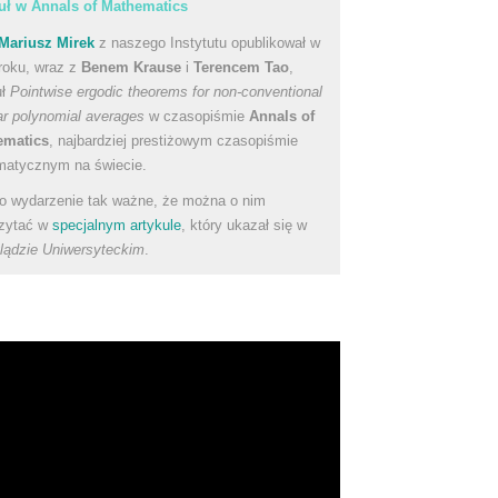
uł w Annals of Mathematics
Mariusz Mirek
z naszego Instytutu opublikował w
roku, wraz z
Benem Krause
i
Terencem Tao
,
uł
Pointwise ergodic theorems for non-conventional
ear polynomial averages
w czasopiśmie
Annals of
ematics
, najbardziej prestiżowym czasopiśmie
atycznym na świecie.
to wydarzenie tak ważne, że można o nim
zytać w
specjalnym artykule
, który ukazał się w
lądzie Uniwersyteckim
.