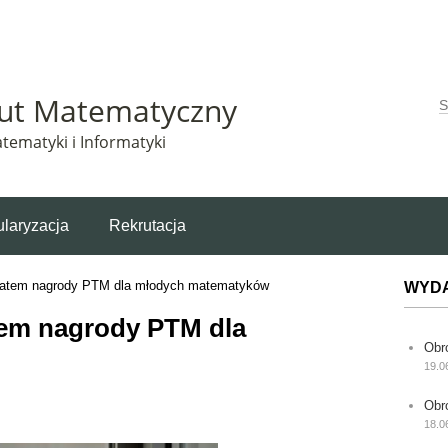
Matematyczny korzysta z plików cookie. Pozostając na tej stronie, wyrażasz zgodę na korzys
tut Matematyczny
W
tematyki i Informatyki
laryzacja
Rekrutacja
reatem nagrody PTM dla młodych matematyków
WYD
tem nagrody PTM dla
Obr
19.0
Obr
18.0