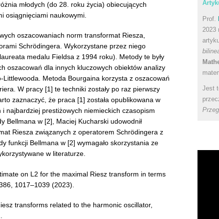
Artyk
żnia młodych (do 28. roku życia) obiecujących
mi osiągnięciami naukowymi.
Prof.
2023 
owych oszacowaniach norm transformat Riesza,
artyk
atorami Schrödingera. Wykorzystane przez niego
bilin
(laureata medalu Fieldsa z 1994 roku). Metody te były
Math
ch oszacowań dla innych kluczowych obiektów analizy
matem
o-Littlewooda. Metoda Bourgaina korzysta z oszacowań
Jest 
ra. W pracy [1] te techniki zostały po raz pierwszy
przec
rto zaznaczyć, że praca [1] została opublikowana w
Przeg
i najbardziej prestiżowych niemieckich czasopism
y Bellmana w [2], Maciej Kucharski udowodnił
rmat Riesza związanych z operatorem Schrödingera z
 funkcji Bellmana w [2] wymagało skorzystania ze
wykorzystywane w literaturze.
stimate on L2 for the maximal Riesz transform in terms
 386, 1017–1039 (2023).
esz transforms related to the harmonic oscillator,
.