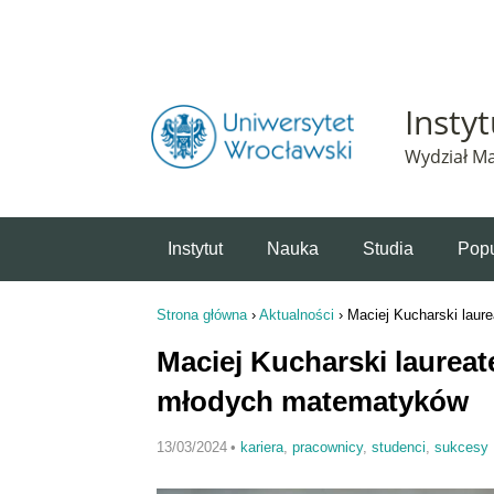
Powiadomienie o plikach cookie. Strona Instytut 
Insty
Wydział Ma
Instytut
Nauka
Studia
Popu
Strona główna
›
Aktualności
›
Maciej Kucharski lau
Jesteś tutaj
Maciej Kucharski laurea
młodych matematyków
13/03/2024
•
kariera
,
pracownicy
,
studenci
,
sukcesy