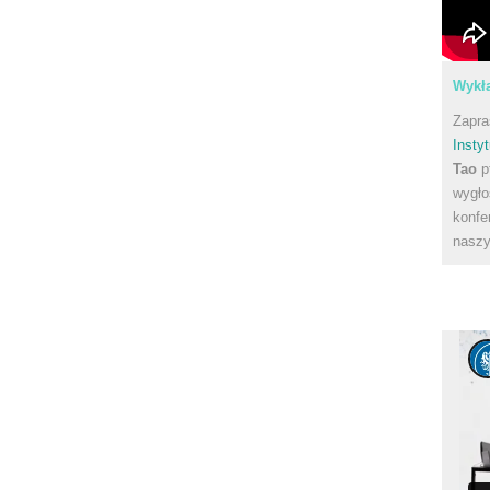
Wykła
Zapra
Instyt
Tao
p
wygło
konfe
naszy