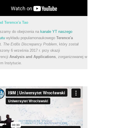
d Terence'a Tao
szamy do obejrzenia na
kanale YT naszego
utu
wykładu popularnonaukowego
Terence'a
t.
The Erdős Discrepancy Problem
, który został
szony 6 września 2017 r. przy okazji
rencji
Analysis and Applications
, zorganizowanej w
m Instytucie.