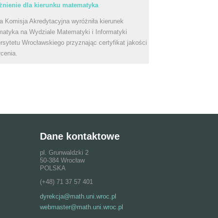
nienie dla kierunku matematyka
a Komisja Akredytacyjna wyróżniła kierunek
atyka na Wydziale Matematyki i Informatyki
rsytetu Wrocławskiego przyznając certyfikat jakości
łcenia.
Dane kontaktowe
pl. Grunwaldzki 2
50-384 Wrocław
POLSKA
(+48) 71 37 57 401
dyrekcja@math.uni.wroc.pl
webmaster@math.uni.wroc.pl