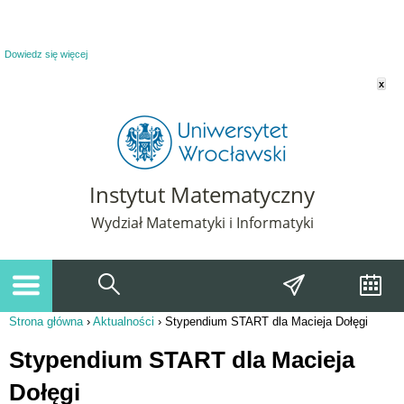
Powiadomienie o plikach cookie. Strona Instytut Matematyczny korzysta z plików
cookie. Pozostając na tej stronie, wyrażasz zgodę na korzystanie z plików cookie.
Dowiedz się więcej
x
Instytut Matematyczny
Wydział Matematyki i Informatyki
Strona główna
›
Aktualności
›
Stypendium START dla Macieja Dołęgi
Jesteś tutaj
Stypendium START dla Macieja
Dołęgi