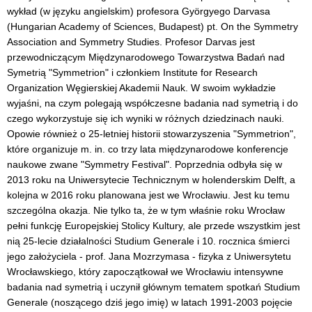
wykład (w języku angielskim) profesora Györgyego Darvasa
(Hungarian Academy of Sciences, Budapest) pt. On the Symmetry
Association and Symmetry Studies. Profesor Darvas jest
przewodniczącym Międzynarodowego Towarzystwa Badań nad
Symetrią "Symmetrion" i członkiem Institute for Research
Organization Węgierskiej Akademii Nauk. W swoim wykładzie
wyjaśni, na czym polegają współczesne badania nad symetrią i do
czego wykorzystuje się ich wyniki w różnych dziedzinach nauki.
Opowie również o 25-letniej historii stowarzyszenia "Symmetrion",
które organizuje m. in. co trzy lata międzynarodowe konferencje
naukowe zwane "Symmetry Festival". Poprzednia odbyła się w
2013 roku na Uniwersytecie Technicznym w holenderskim Delft, a
kolejna w 2016 roku planowana jest we Wrocławiu. Jest ku temu
szczególna okazja. Nie tylko ta, że w tym właśnie roku Wrocław
pełni funkcję Europejskiej Stolicy Kultury, ale przede wszystkim jest
nią 25-lecie działalności Studium Generale i 10. rocznica śmierci
jego założyciela - prof. Jana Mozrzymasa - fizyka z Uniwersytetu
Wrocławskiego, który zapoczątkował we Wrocławiu intensywne
badania nad symetrią i uczynił głównym tematem spotkań Studium
Generale (noszącego dziś jego imię) w latach 1991-2003 pojęcie