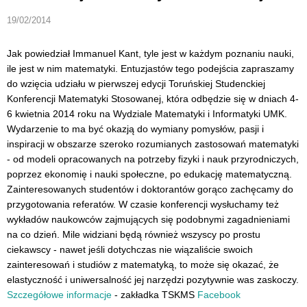
19/02/2014
Jak powiedział Immanuel Kant, tyle jest w każdym poznaniu nauki,
ile jest w nim matematyki. Entuzjastów tego podejścia zapraszamy
do wzięcia udziału w pierwszej edycji Toruńskiej Studenckiej
Konferencji Matematyki Stosowanej, która odbędzie się w dniach 4-
6 kwietnia 2014 roku na Wydziale Matematyki i Informatyki UMK.
Wydarzenie to ma być okazją do wymiany pomysłów, pasji i
inspiracji w obszarze szeroko rozumianych zastosowań matematyki
- od modeli opracowanych na potrzeby fizyki i nauk przyrodniczych,
poprzez ekonomię i nauki społeczne, po edukację matematyczną.
Zainteresowanych studentów i doktorantów gorąco zachęcamy do
przygotowania referatów. W czasie konferencji wysłuchamy też
wykładów naukowców zajmujących się podobnymi zagadnieniami
na co dzień. Mile widziani będą również wszyscy po prostu
ciekawscy - nawet jeśli dotychczas nie wiązaliście swoich
zainteresowań i studiów z matematyką, to może się okazać, że
elastyczność i uniwersalność jej narzędzi pozytywnie was zaskoczy.
Szczegółowe informacje
- zakładka TSKMS
Facebook