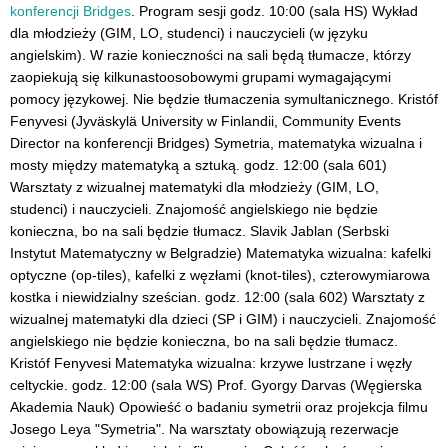
konferencji Bridges
. Program sesji godz. 10:00 (sala HS) Wykład
dla młodzieży (GIM, LO, studenci) i nauczycieli (w języku
angielskim). W razie konieczności na sali będą tłumacze, którzy
zaopiekują się kilkunastoosobowymi grupami wymagającymi
pomocy językowej. Nie będzie tłumaczenia symultanicznego. Kristóf
Fenyvesi (Jyväskylä University w Finlandii, Community Events
Director na konferencji Bridges) Symetria, matematyka wizualna i
mosty między matematyką a sztuką. godz. 12:00 (sala 601)
Warsztaty z wizualnej matematyki dla młodzieży (GIM, LO,
studenci) i nauczycieli. Znajomość angielskiego nie będzie
konieczna, bo na sali będzie tłumacz. Slavik Jablan (Serbski
Instytut Matematyczny w Belgradzie) Matematyka wizualna: kafelki
optyczne (op-tiles), kafelki z węzłami (knot-tiles), czterowymiarowa
kostka i niewidzialny sześcian. godz. 12:00 (sala 602) Warsztaty z
wizualnej matematyki dla dzieci (SP i GIM) i nauczycieli. Znajomość
angielskiego nie będzie konieczna, bo na sali będzie tłumacz.
Kristóf Fenyvesi Matematyka wizualna: krzywe lustrzane i węzły
celtyckie. godz. 12:00 (sala WS) Prof. Gyorgy Darvas (Węgierska
Akademia Nauk) Opowieść o badaniu symetrii oraz projekcja filmu
Josego Leya "Symetria". Na warsztaty obowiązują rezerwacje