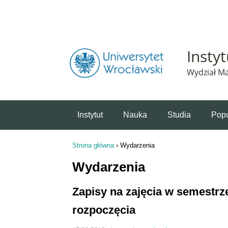
Powiadomienie o plikach cookie. Strona Instytut 
Insty
Wydział Ma
Instytut
Nauka
Studia
Popu
Strona główna
›
Wydarzenia
Jesteś tutaj
Wydarzenia
Zapisy na zajęcia w semestrz
rozpoczęcia