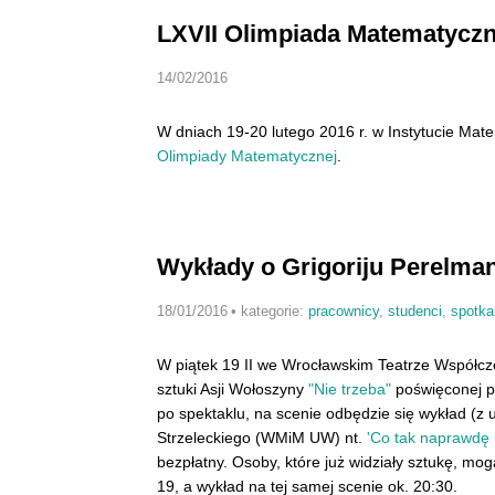
LXVII Olimpiada Matematyczn
14/02/2016
W dniach 19-20 lutego 2016 r. w Instytucie M
Olimpiady Matematycznej
.
Wykłady o Grigoriju Perelma
18/01/2016
•
kategorie:
pracownicy
,
studenci
,
spotka
W piątek 19 II we Wrocławskim Teatrze Współcz
sztuki Asji Wołoszyny
"Nie trzeba"
poświęconej p
po spektaklu, na scenie odbędzie się wykład (z u
Strzeleckiego (WMiM UW) nt.
'Co tak naprawdę 
bezpłatny. Osoby, które już widziały sztukę, mog
19, a wykład na tej samej scenie ok. 20:30.