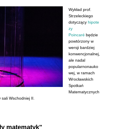
Wykład prof.
Strzeleckiego
dotyczący
hipote
zy
Poincaré
będzie
powtórzony w
wersji bardziej
konwencjonalnej,
ale nadal
popularnonauko
wej, w ramach
Wrocławskich
Spotkań
Matematycznych
sali Wschodniej II.
zły matematyk"