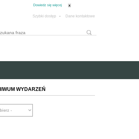
tanie z plików cookie.
Dowiedz się więcej
x
Szybki dostęp
•
Dane kontaktowe
yszukaj
Formularz wyszukiwania
HIWUM WYDARZEŃ