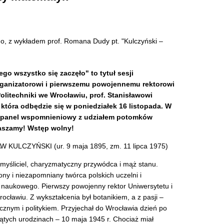
o, z wykładem prof. Romana Dudy pt. "Kulczyński –
ego wszystko się zaczęło" to tytuł sesji
ganizatorowi i pierwszemu powojennemu rektorowi
Politechniki we Wrocławiu, prof. Stanisławowi
która odbędzie się w poniedziałek 16 listopada. W
. panel wspomnieniowy z udziałem potomków
raszamy! Wstęp wolny!
 KULCZYŃSKI (ur. 9 maja 1895, zm. 11 lipca 1975)
 myśliciel, charyzmatyczny przywódca i mąż stanu.
ny i niezapomniany twórca polskich uczelni i
a naukowego. Pierwszy powojenny rektor Uniwersytetu i
rocławiu. Z wykształcenia był botanikiem, a z pasji –
cznym i politykiem. Przyjechał do Wrocławia dzień po
iątych urodzinach – 10 maja 1945 r. Chociaż miał