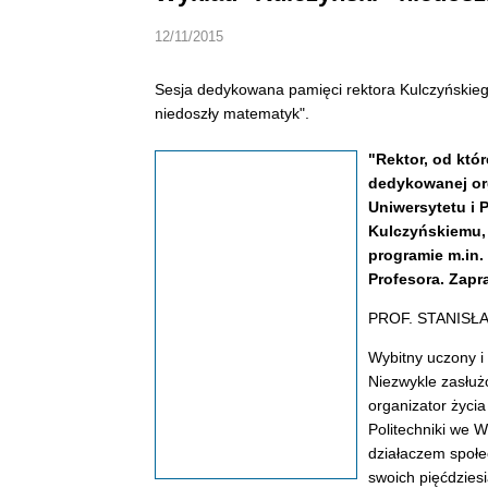
12/11/2015
Sesja dedykowana pamięci rektora Kulczyńskieg
niedoszły matematyk".
"Rektor, od któr
dedykowanej or
Uniwersytetu i 
Kulczyńskiemu, 
programie m.in
Profesora. Zap
PROF. STANISŁAW
Wybitny uczony i
Niezwykle zasłużo
organizator życi
Politechniki we W
działaczem społe
swoich pięćdzies