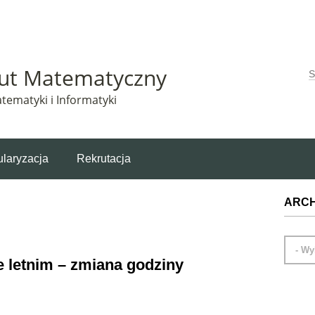
Matematyczny korzysta z plików cookie. Pozostając na tej stronie, wyrażasz zgodę na korzys
tut Matematyczny
W
tematyki i Informatyki
laryzacja
Rekrutacja
ARC
e letnim – zmiana godziny