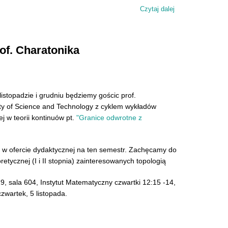
Czytaj dalej
wpis Wykład "Kul
of. Charatonika
stopadzie i grudniu będziemy gościc prof.
ity of Science and Technology z cyklem wykładów
j w teorii kontinuów pt.
"Granice odwrotne z
 w ofercie dydaktycznej na ten semestr. Zachęcamy do
retycznej (I i II stopnia) zainteresowanych topologią
19, sala 604, Instytut Matematyczny czwartki 12:15 -14,
czwartek, 5 listopada.