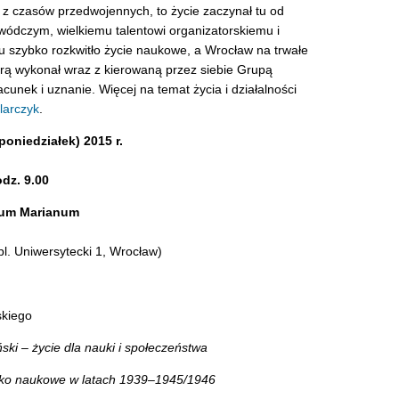
z czasów przedwojennych, to życie zaczynał tu od
wódczym, wielkiemu talentowi organizatorskiemu i
 szybko rozkwitło życie naukowe, a Wrocław na trwałe
órą wykonał wraz z kierowaną przez siebie Grupą
unek i uznanie. Więcej na temat życia i działalności
larczyk
.
poniedziałek) 2015 r.
dz. 9.00
ium Marianum
l. Uniwersytecki 1, Wrocław)
skiego
ski – życie dla nauki i społeczeństwa
ko naukowe w latach 1939–1945/1946