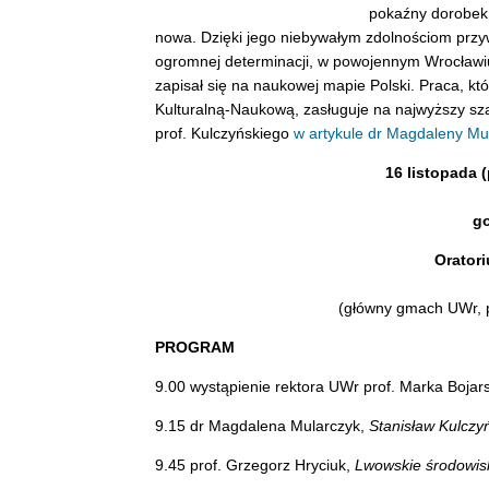
pokaźny dorobek 
nowa. Dzięki jego niebywałym zdolnościom przy
ogromnej determinacji, w powojennym Wrocławiu
zapisał się na naukowej mapie Polski. Praca, kt
Kulturalną-Naukową, zasługuje na najwyższy szac
prof. Kulczyńskiego
w artykule dr Magdaleny Mu
16 listopada (
go
Orator
(główny gmach UWr, p
PROGRAM
9.00 wystąpienie rektora UWr prof. Marka Bojar
9.15 dr Magdalena Mularczyk,
Stanisław Kulczyń
9.45 prof. Grzegorz Hryciuk,
Lwowskie środowis