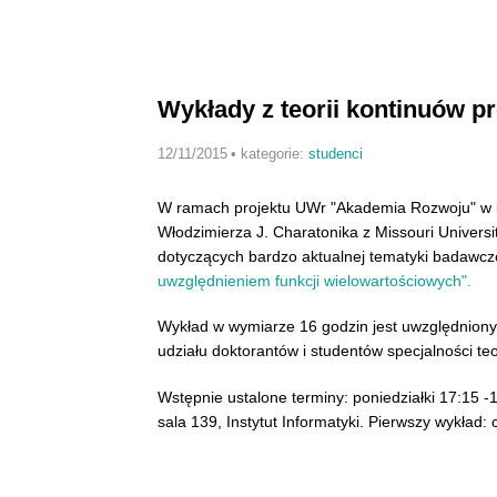
Wykłady z teorii kontinuów pr
12/11/2015
•
kategorie:
studenci
W ramach projektu UWr "Akademia Rozwoju" w li
Włodzimierza J. Charatonika z Missouri Univers
dotyczących bardzo aktualnej tematyki badawcze
uwzględnieniem funkcji wielowartościowych".
Wykład w wymiarze 16 godzin jest uwzględniony
udziału doktorantów i studentów specjalności teo
Wstępnie ustalone terminy: poniedziałki 17:15 -
sala 139, Instytut Informatyki. Pierwszy wykład: 