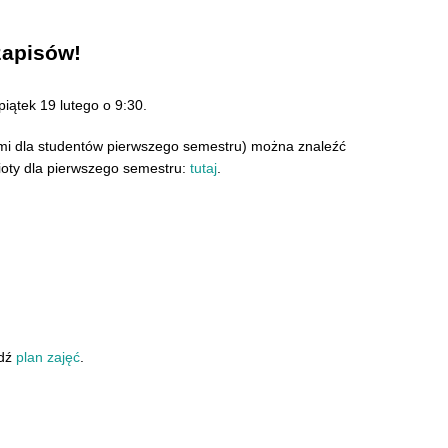
zapisów!
piątek 19 lutego o 9:30.
mi dla studentów pierwszego semestru) można znaleźć
ioty dla pierwszego semestru:
tutaj
.
wdź
plan zajęć
.