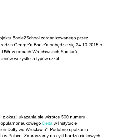
ojektu Boole2School zorganizowanego przez
a urodzin George'a Boole'a odbędzie się 24.10.2015 o
go UWr w ramach Wrocławskich Spotkań
zniów wszystkich typów szkół.
I z okazji ukazania sie wkrótce 500 numeru
 popularnonaukowego
Delta
w Instytucie
en Delty we Wrocławiu". Podobne spotkania
ch w Polsce. Zapraszamy na cykl bardzo ciekawych