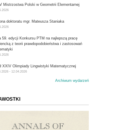
V Mistrzostwa Polski w Geometrii Elementarnej
6.2026
ona doktoratu mgr. Mateusza Staniaka
6.2026
a 59. edycji Konkursu PTM na najlepszą pracę
dencką z teorii prawdopodobieństwa i zastosowań
ematyki
5.2026
ał XXIV Olimpiady Lingwistyki Matematycznej
4.2026 - 12.04.2026
Archiwum wydarzeń
AWOSTKI