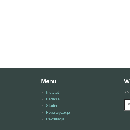
Menu
W
You
Instytut
Badania
Wy
F
Studia
Popularyzacja
Rekrutacja