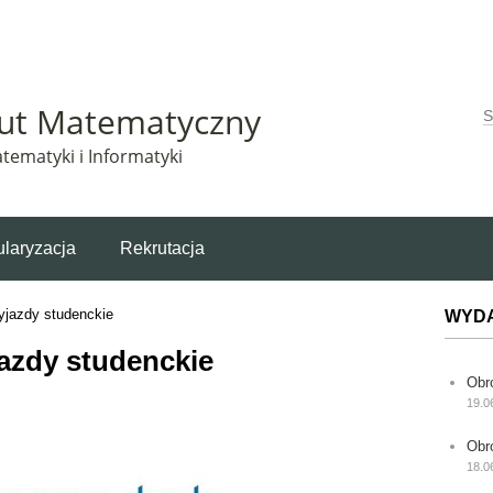
Matematyczny korzysta z plików cookie. Pozostając na tej stronie, wyrażasz zgodę na korzys
tut Matematyczny
W
tematyki i Informatyki
laryzacja
Rekrutacja
yjazdy studenckie
WYD
azdy studenckie
Obr
19.0
Obr
18.0