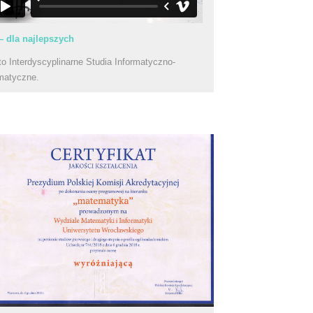
– dla najlepszych
to Interdyscyplinarne Studia Informatyczno-
matyczne.