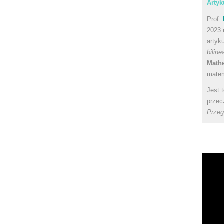
Artyk
Prof.
2023 
artyk
bilin
Math
matem
Jest 
przec
Przeg