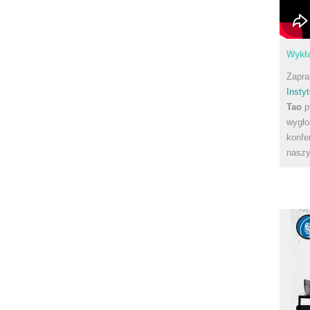
Wykła
Zapra
Instyt
Tao
p
wygło
konfe
naszy