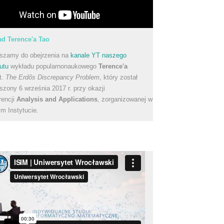
d Terence'a Tao
szamy do obejrzenia na
kanale YT naszego
utu
wykładu popularnonaukowego
Terence'a
t.
The Erdős Discrepancy Problem
, który został
szony 6 września 2017 r. przy okazji
rencji
Analysis and Applications
, zorganizowanej w
m Instytucie.