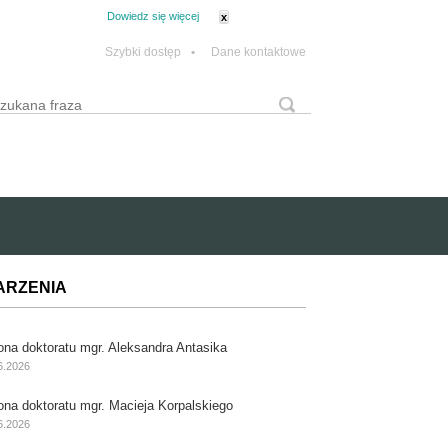
tanie z plików cookie.
Dowiedz się więcej
x
Szybki dostęp
•
Dane kontaktowe
yszukaj
Formularz wyszukiwania
ARZENIA
ona doktoratu mgr. Aleksandra Antasika
6.2026
ona doktoratu mgr. Macieja Korpalskiego
6.2026