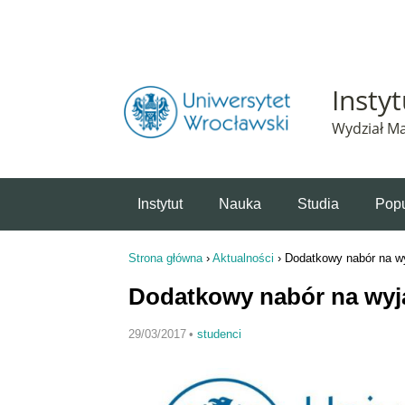
Powiadomienie o plikach cookie. Strona Instytut 
Insty
Wydział Ma
Instytut
Nauka
Studia
Popu
Strona główna
›
Aktualności
›
Dodatkowy nabór na w
Jesteś tutaj
Dodatkowy nabór na wyj
29/03/2017
•
studenci