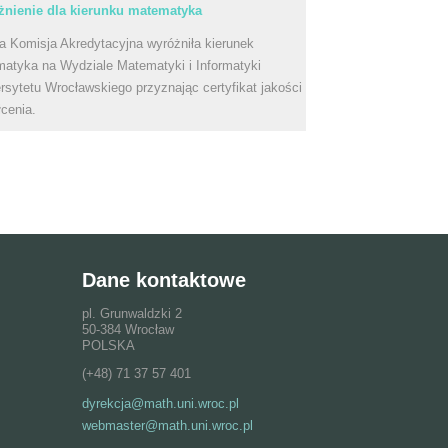
nienie dla kierunku matematyka
a Komisja Akredytacyjna wyróżniła kierunek
atyka na Wydziale Matematyki i Informatyki
rsytetu Wrocławskiego przyznając certyfikat jakości
łcenia.
Dane kontaktowe
pl. Grunwaldzki 2
50-384 Wrocław
POLSKA
(+48) 71 37 57 401
dyrekcja@math.uni.wroc.pl
webmaster@math.uni.wroc.pl