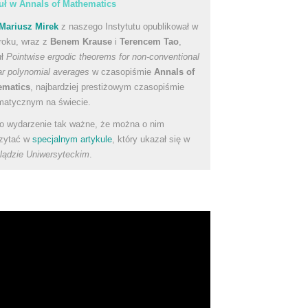
uł w Annals of Mathematics
Mariusz Mirek
z naszego Instytutu opublikował w
roku, wraz z
Benem Krause
i
Terencem Tao
,
uł
Pointwise ergodic theorems for non-conventional
ear polynomial averages
w czasopiśmie
Annals of
ematics
, najbardziej prestiżowym czasopiśmie
atycznym na świecie.
to wydarzenie tak ważne, że można o nim
zytać w
specjalnym artykule
, który ukazał się w
lądzie Uniwersyteckim
.