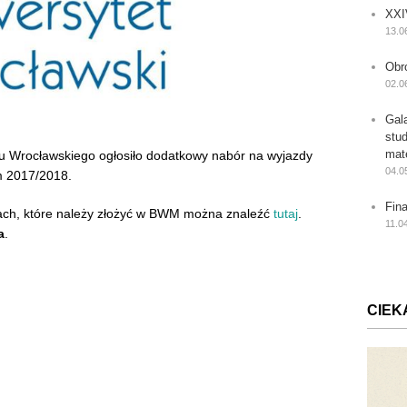
XXI
13.0
Obr
02.0
Gal
stu
mat
u Wrocławskiego ogłosiło dodatkowy nabór na wyjazdy
04.0
m 2017/2018.
Fin
tach, które należy złożyć w BWM można znaleźć
tutaj
.
11.0
a
.
CIEK