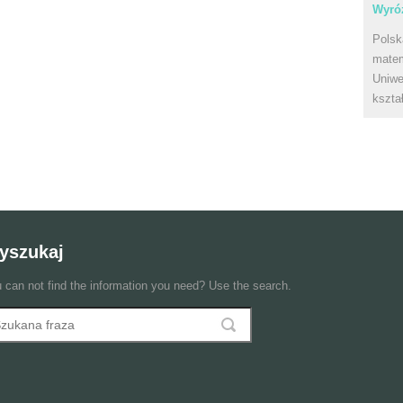
Wyróż
Polsk
matem
Uniwe
kszta
yszukaj
 can not find the information you need? Use the search.
szukaj
ormularz wyszukiwania