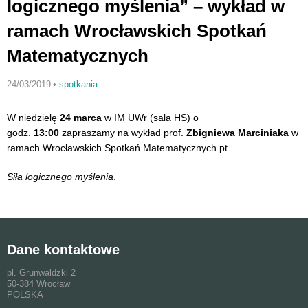
logicznego myślenia” – wykład w
ramach Wrocławskich Spotkań
Matematycznych
24/03/2019
•
spotkania
W niedzielę
24 marca
w IM UWr (sala HS) o
godz.
13:00
zapraszamy na wykład prof.
Zbigniewa Marciniaka
w
ramach Wrocławskich Spotkań Matematycznych
pt.
Siła logicznego myślenia
.
Dane kontaktowe
pl. Grunwaldzki 2
50-384 Wrocław
POLSKA