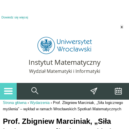
Powiadomienie o plikach cookie. Strona Instytut Matematyczny korzysta z plików
cookie. Pozostając na tej stronie, wyrażasz zgodę na korzystanie z plików cookie.
Dowiedz się więcej
x
Instytut Matematyczny
Wydział Matematyki i Informatyki
Strona główna
›
Wydarzenia
›
Prof. Zbigniew Marciniak, „Siła logicznego
Jesteś tutaj
myślenia” – wykład w ramach Wrocławskich Spotkań Matematycznych
Prof. Zbigniew Marciniak, „Siła