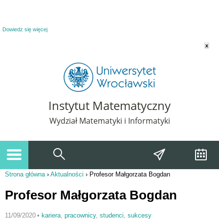
Powiadomienie o plikach cookie. Strona Instytut Matematyczny korzysta z plików
cookie. Pozostając na tej stronie, wyrażasz zgodę na korzystanie z plików cookie.
Dowiedz się więcej
x
Instytut Matematyczny
Wydział Matematyki i Informatyki
Strona główna
›
Aktualności
›
Profesor Małgorzata Bogdan
Jesteś tutaj
Profesor Małgorzata Bogdan
11/09/2020
•
kariera
,
pracownicy
,
studenci
,
sukcesy