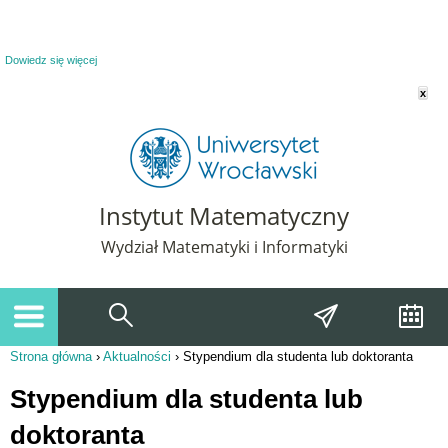
Powiadomienie o plikach cookie. Strona Instytut Matematyczny korzysta z plików
cookie. Pozostając na tej stronie, wyrażasz zgodę na korzystanie z plików cookie.
Dowiedz się więcej
x
Instytut Matematyczny
Wydział Matematyki i Informatyki
Strona główna
›
Aktualności
›
Stypendium dla studenta lub doktoranta
Jesteś tutaj
Stypendium dla studenta lub
doktoranta