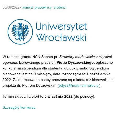
30/06/2022
•
kariera
,
pracownicy
,
studenci
W ramach grantu NCN Sonata pt.
Struktury markowskie z ciężkimi
ogonami
, kierowanego przez dr.
Piotra Dyszewskiego,
ogłoszono
konkurs na stypendium dla studenta lub doktoranta. Stypendium
planowane jest na 9 miesięcy, data rozpoczęcia to 1 października
2022. Zainteresowane osoby proszone są o kontakt z kierownikiem
projektu dr. Piotrem Dyszewskim (
pdysz@math.uni.wroc.pl
).
Termin składania ofert to
5 września 2022
(do północy).
Szczegóły konkursu