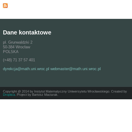
Dane kontaktowe
pl. Grunwaldzki 2
50-384 Wrocław
POLSKA
(+48) 71 37 57 401
dyrekcja@math.uni.wroc.pl webmaster@math.uni.wroc.pl
Copyright @ 2014 by Instytut Matematyczny Uniwersytetu Wrocławskiego. Created by
Droptica
. Project by Bartosz Maciurak.