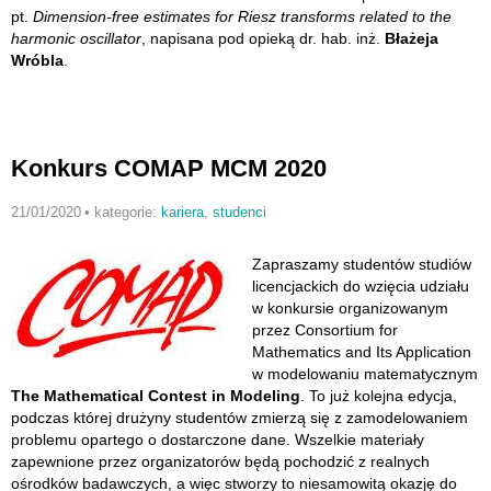
pt.
Dimension-free estimates for Riesz transforms related to the
harmonic oscillator
, napisana pod opieką dr. hab. inż.
Błażeja
Wróbla
.
Konkurs COMAP MCM 2020
21/01/2020
•
kategorie:
kariera
,
studenci
Zapraszamy studentów studiów
licencjackich do wzięcia udziału
w konkursie organizowanym
przez Consortium for
Mathematics and Its Application
w modelowaniu matematycznym
The Mathematical Contest in Modeling
. To już kolejna edycja,
podczas której drużyny studentów zmierzą się z zamodelowaniem
problemu opartego o dostarczone dane. Wszelkie materiały
zapewnione przez organizatorów będą pochodzić z realnych
ośrodków badawczych, a więc stworzy to niesamowitą okazję do