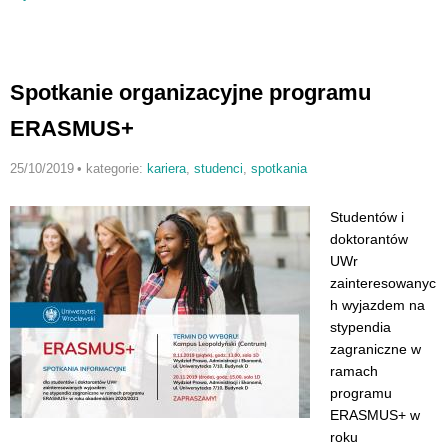
Spotkanie organizacyjne programu
ERASMUS+
25/10/2019
•
kategorie:
kariera
,
studenci
,
spotkania
Studentów i
doktorantów
UWr
zainteresowanyc
h wyjazdem na
stypendia
zagraniczne w
ramach
programu
ERASMUS+ w
roku