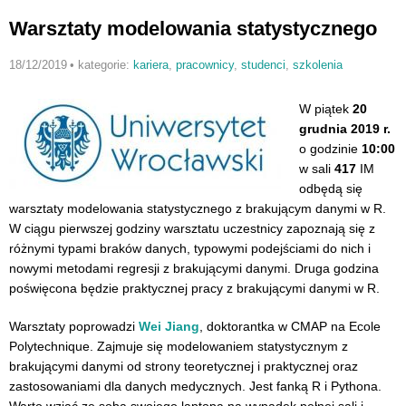
Warsztaty modelowania statystycznego
18/12/2019
•
kategorie:
kariera
,
pracownicy
,
studenci
,
szkolenia
W piątek
20
grudnia 2019 r.
o godzinie
10:00
w sali
417
IM
odbędą się
warsztaty modelowania statystycznego z brakującym danymi w R.
W ciągu pierwszej godziny warsztatu uczestnicy zapoznają się z
różnymi typami braków danych, typowymi podejściami do nich i
nowymi metodami regresji z brakującymi danymi. Druga godzina
poświęcona będzie praktycznej pracy z brakującymi danymi w R.
Warsztaty poprowadzi
Wei Jiang
, doktorantka w CMAP na Ecole
Polytechnique. Zajmuje się modelowaniem statystycznym z
brakującymi danymi od strony teoretycznej i praktycznej oraz
zastosowaniami dla danych medycznych. Jest fanką R i Pythona.
Warto wziąć ze sobą swojego laptopa na wypadek pełnej sali i