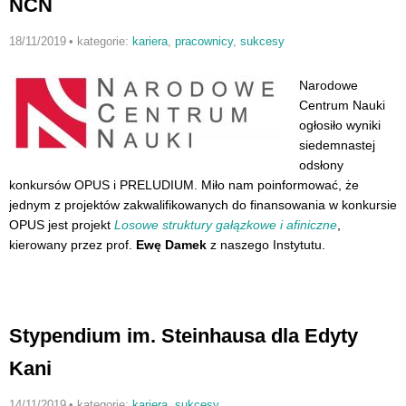
NCN
18/11/2019
•
kategorie:
kariera
,
pracownicy
,
sukcesy
Narodowe
Centrum Nauki
ogłosiło wyniki
siedemnastej
odsłony
konkursów OPUS i PRELUDIUM. Miło nam poinformować, że
jednym z projektów zakwalifikowanych do finansowania w konkursie
OPUS jest projekt
Losowe struktury gałązkowe i afiniczne
,
kierowany przez prof.
Ewę Damek
z naszego Instytutu.
Stypendium im. Steinhausa dla Edyty
Kani
14/11/2019
•
kategorie:
kariera
,
sukcesy