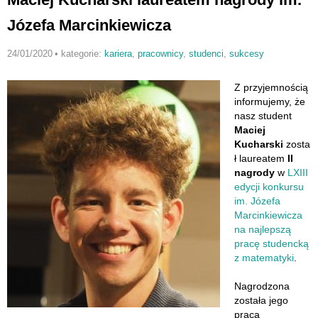
Józefa Marcinkiewicza
24/01/2020
•
kategorie:
kariera
,
pracownicy
,
studenci
,
sukcesy
Z przyjemnością
informujemy, że
nasz student
Maciej
Kucharski
zosta
ł laureatem
II
nagrody
w
LXIII
edycji konkursu
im. Józefa
Marcinkiewicza
na najlepszą
pracę studencką
z matematyki
.
Nagrodzona
została jego
praca