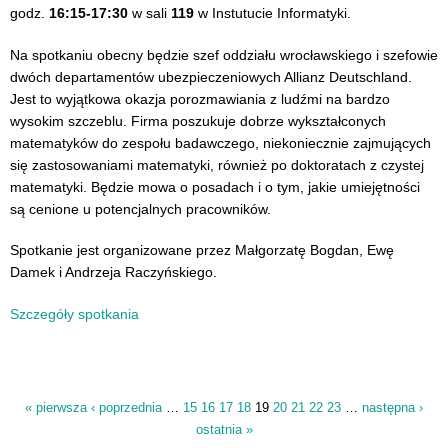
godz.
16:15-17:30
w sali
119
w Instutucie Informatyki.
Na spotkaniu obecny będzie szef oddziału wrocławskiego i szefowie
dwóch departamentów ubezpieczeniowych Allianz Deutschland.
Jest to wyjątkowa okazja porozmawiania z ludźmi na bardzo
wysokim szczeblu. Firma poszukuje dobrze wykształconych
matematyków do zespołu badawczego, niekoniecznie zajmujących
się zastosowaniami matematyki, również po doktoratach z czystej
matematyki. Będzie mowa o posadach i o tym, jakie umiejętności
są cenione u potencjalnych pracowników.
Spotkanie jest organizowane przez Małgorzatę Bogdan, Ewę
Damek i Andrzeja Raczyńskiego.
Szczegóły spotkania
« pierwsza
‹ poprzednia
…
15
16
17
18
19
20
21
22
23
…
następna ›
Strony
ostatnia »