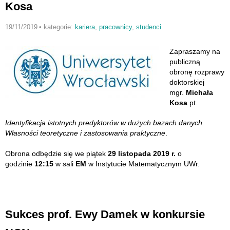
Kosa
19/11/2019
•
kategorie:
kariera
,
pracownicy
,
studenci
Zapraszamy na
publiczną
obronę rozprawy
doktorskiej
mgr.
Michała
Kosa
pt.
Identyfikacja istotnych predyktorów w dużych bazach danych.
Własności teoretyczne i zastosowania praktyczne
.
Obrona odbędzie się we piątek
29 listopada 2019 r.
o
godzinie
12:15
w sali
EM
w Instytucie Matematycznym UWr.
Sukces prof. Ewy Damek w konkursie