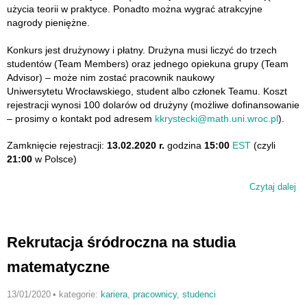
użycia teorii w praktyce. Ponadto można wygrać atrakcyjne
nagrody pieniężne.
Konkurs jest drużynowy i płatny. Drużyna musi liczyć do trzech
studentów (Team Members) oraz jednego opiekuna grupy (Team
Advisor) – może nim zostać pracownik naukowy
Uniwersytetu Wrocławskiego, student albo członek Teamu. Koszt
rejestracji wynosi 100 dolarów od drużyny (możliwe dofinansowanie
– prosimy o kontakt pod adresem
kkrystecki@math.uni.wroc.pl
).
Zamknięcie rejestracji:
13.02.2020 r.
godzina
15:00
EST
(czyli
21:00
w Polsce)
Czytaj dalej
wp
Ko
C
M
Rekrutacja śródroczna na studia
20
matematyczne
13/01/2020
•
kategorie:
kariera
,
pracownicy
,
studenci