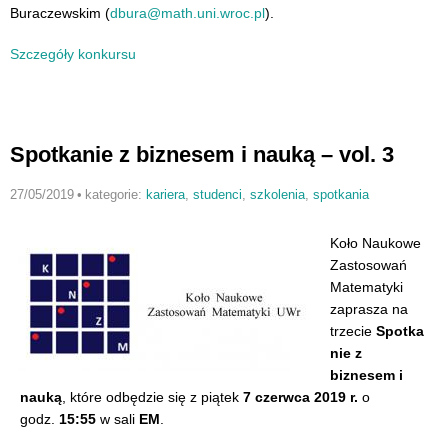
Buraczewskim (
dbura@math.uni.wroc.pl
).
Szczegóły konkursu
Spotkanie z biznesem i nauką – vol. 3
27/05/2019
•
kategorie:
kariera
,
studenci
,
szkolenia
,
spotkania
Koło Naukowe
Zastosowań
Matematyki
zaprasza na
trzecie
Spotka
nie z
biznesem i
nauką
, które odbędzie się z piątek
7 czerwca 2019 r.
o
godz.
15:55
w sali
EM
.