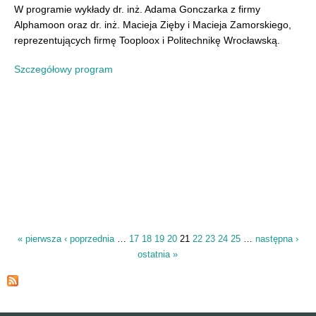
W programie wykłady dr. inż. Adama Gonczarka z firmy
Alphamoon oraz dr. inż. Macieja Zięby i Macieja Zamorskiego,
reprezentujących firmę Tooploox i Politechnikę Wrocławską.
Szczegółowy program
« pierwsza
‹ poprzednia
…
17
18
19
20
21
22
23
24
25
…
następna ›
Strony
ostatnia »