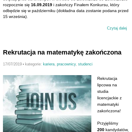
rozpocznie się
16.09.2019
i zakończy Finałem Konkursu, który
odbędzie się w październiku (dokładna data zostanie podana przed
15 września).
Czytaj dalej
wp
Ko
na
na
Rekrutacja na matematykę zakończona
pr
dy
17/07/2019
•
kategorie:
kariera
,
pracownicy
,
studenci
Rekrutacja
lipcowa na
studia
licencjackie z
matematyki
zakończona!
Przyjęliśmy
200
kandydatów,