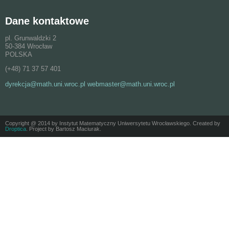
Dane kontaktowe
pl. Grunwaldzki 2
50-384 Wrocław
POLSKA
(+48) 71 37 57 401
dyrekcja@math.uni.wroc.pl webmaster@math.uni.wroc.pl
Copyright @ 2014 by Instytut Matematyczny Uniwersytetu Wrocławskiego. Created by
Droptica
. Project by Bartosz Maciurak.