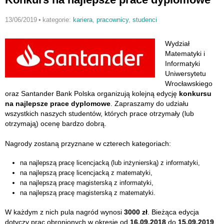
13/06/2019
•
kategorie:
kariera
,
pracownicy
,
studenci
Wydział
Matematyki i
Informatyki
Uniwersytetu
Wrocławskiego
oraz Santander Bank Polska organizują kolejną edycję
konkursu
na najlepsze prace dyplomowe
. Zapraszamy do udziału
wszystkich naszych studentów, których prace otrzymały (lub
otrzymają) ocenę bardzo dobrą.
Nagrody zostaną przyznane w czterech kategoriach:
na najlepszą pracę licencjacką (lub inżynierską) z informatyki,
na najlepszą pracę licencjacką z matematyki,
na najlepszą pracę magisterską z informatyki,
na najlepszą pracę magisterską z matematyki.
W każdym z nich pula nagród wynosi
3000 zł
. Bieżąca edycja
dotyczy prac obronionych w okresie od
16.09.2018
do
15.09.2019
,