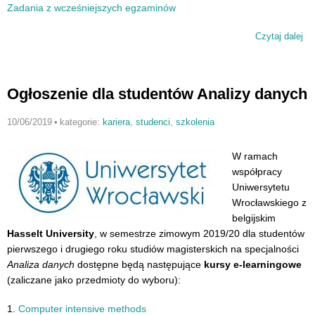
Zadania z wcześniejszych egzaminów
Czytaj dalej
wp
Re
do
Do
Ogłoszenie dla studentów Analizy danych
Ma
Sz
10/06/2019
•
kategorie:
kariera
,
studenci
,
szkolenia
Do
U
W ramach
współpracy
Uniwersytetu
Wrocławskiego z
belgijskim
Hasselt University
, w semestrze zimowym 2019/20 dla studentów
pierwszego i drugiego roku studiów magisterskich na specjalności
Analiza danych
dostępne będą następujące
kursy e-learningowe
(zaliczane jako przedmioty do wyboru):
1.
Computer intensive methods