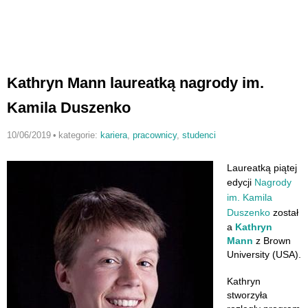
Kathryn Mann laureatką nagrody im.
Kamila Duszenko
10/06/2019
•
kategorie:
kariera
,
pracownicy
,
studenci
Laureatką piątej
edycji
Nagrody
im. Kamila
Duszenko
został
a
Kathryn
Mann
z Brown
University (USA).
Kathryn
stworzyła