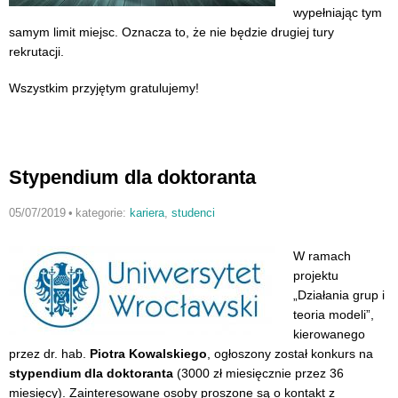
wypełniając tym
samym limit miejsc. Oznacza to, że nie będzie drugiej tury
rekrutacji.
Wszystkim przyjętym gratulujemy!
Stypendium dla doktoranta
05/07/2019
•
kategorie:
kariera
,
studenci
W ramach
projektu
„Działania grup i
teoria modeli”,
kierowanego
przez dr. hab.
Piotra Kowalskiego
, ogłoszony został konkurs na
stypendium dla doktoranta
(3000 zł miesięcznie przez 36
miesięcy). Zainteresowane osoby proszone są o kontakt z