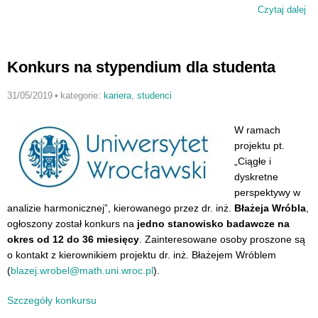
Czytaj dalej
wp
Ka
Ma
la
Konkurs na stypendium dla studenta
na
im
31/05/2019
•
kategorie:
kariera
,
studenci
Ka
Du
W ramach
projektu pt.
„Ciągłe i
dyskretne
perspektywy w
analizie harmonicznej”, kierowanego przez dr. inż.
Błażeja Wróbla
,
ogłoszony został konkurs na
jedno stanowisko badawcze na
okres od 12 do 36 miesięcy
. Zainteresowane osoby proszone są
o kontakt z kierownikiem projektu dr. inż. Błażejem Wróblem
(
blazej.wrobel@math.uni.wroc.pl
).
Szczegóły konkursu