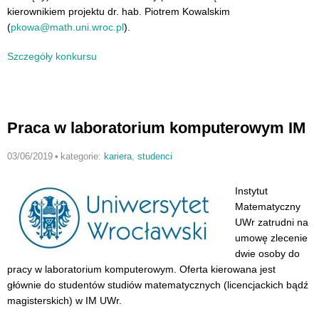
kierownikiem projektu dr. hab. Piotrem Kowalskim
(
pkowa@math.uni.wroc.pl
).
Szczegóły konkursu
Praca w laboratorium komputerowym IM
03/06/2019
•
kategorie:
kariera
,
studenci
Instytut
Matematyczny
UWr zatrudni na
umowę zlecenie
dwie osoby do
pracy w laboratorium komputerowym. Oferta kierowana jest
głównie do studentów studiów matematycznych (licencjackich bądź
magisterskich) w IM UWr.