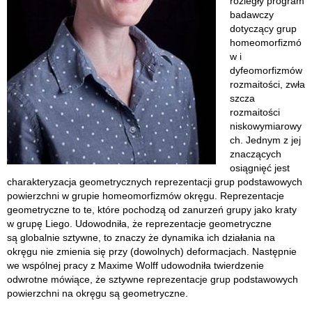
rozległy program
badawczy
dotyczący grup
homeomorfizmó
w i
dyfeomorfizmów
rozmaitości, zwła
szcza
rozmaitości
niskowymiarowy
ch. Jednym z jej
znaczących
osiągnięć jest
charakteryzacja geometrycznych reprezentacji grup podstawowych
powierzchni w grupie homeomorfizmów okręgu. Reprezentacje
geometryczne to te, które pochodzą od zanurzeń grupy jako kraty
w grupę Liego. Udowodniła, że reprezentacje geometryczne
są globalnie sztywne, to znaczy że dynamika ich działania na
okręgu nie zmienia się przy (dowolnych) deformacjach. Następnie
we wspólnej pracy z Maxime Wolff udowodniła twierdzenie
odwrotne mówiące, że sztywne reprezentacje grup podstawowych
powierzchni na okręgu są geometryczne.