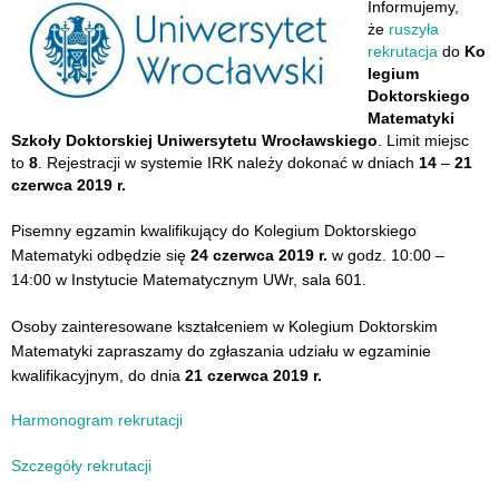
Informujemy,
że
r
uszyła
rekrutacja
do
Ko
legium
Doktorskiego
Matematyki
Szkoły Doktorskiej Uniwersytetu Wrocławskiego
.
Limit miejsc
to
8
. Rejestracji w systemie IRK należy dokonać w dniach
14
–
21
czerwca 2019 r.
Pisemny egzamin
kwalifikujący do Kolegium Doktorskiego
Matematyki odbędzie się
24 czerwca 2019 r.
w godz. 10:00 –
14:00
w Instytucie Matematycznym UWr,
sala 601.
Osoby zainteresowane kształceniem w Kolegium Doktorskim
Matematyki zapraszamy do zgłaszania udziału w egzaminie
kwalifikacyjnym, do dnia
21 czerwca 2019 r.
Harmonogram rekrutacji
Szczegóły rekrutacji