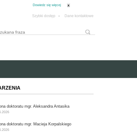
tanie z plików cookie.
Dowiedz się więcej
x
Szybki dostęp
•
Dane kontaktowe
yszukaj
Formularz wyszukiwania
ARZENIA
ona doktoratu mgr. Aleksandra Antasika
6.2026
ona doktoratu mgr. Macieja Korpalskiego
6.2026