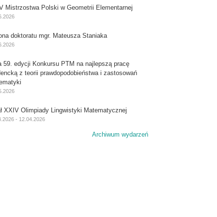
V Mistrzostwa Polski w Geometrii Elementarnej
6.2026
ona doktoratu mgr. Mateusza Staniaka
6.2026
a 59. edycji Konkursu PTM na najlepszą pracę
dencką z teorii prawdopodobieństwa i zastosowań
ematyki
5.2026
ał XXIV Olimpiady Lingwistyki Matematycznej
4.2026 - 12.04.2026
Archiwum wydarzeń