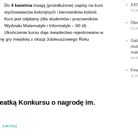
XXI
Do
4 kwietnia
trwają (przedłużone) zapisy na kurs
13.0
wychowawców kolonijnych i kierowników kolonii.
Kurs jest odpłatny (dla studentów i pracowników
Obr
Wydziału Matematyki i Informatyki – 60 zł).
02.0
Ukończenie kursu daje świadectwo rejestrowane w
mę gry miejskiej z okazji Jubileuszowego Roku
Gal
stu
mat
04.0
Fin
11.0
eatką Konkursu o nagrodę im.
,
sukcesy