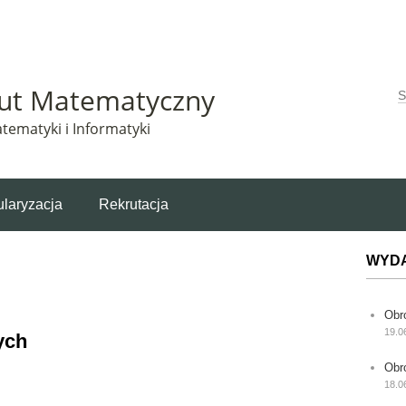
Matematyczny korzysta z plików cookie. Pozostając na tej stronie, wyrażasz zgodę na korzys
tut Matematyczny
W
tematyki i Informatyki
laryzacja
Rekrutacja
WYD
Obr
19.0
ych
Obr
18.0