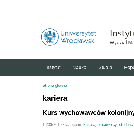
Powiadomienie o plikach cookie. Strona Instytut 
Insty
Wydział Ma
Instytut
Nauka
Studia
Popu
Strona główna
Jesteś tutaj
kariera
Kurs wychowawców kolonijn
18/03/2019
•
kategorie:
kariera
,
pracownicy
,
studenci