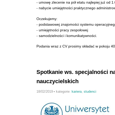
- umowę zlecenie na pół etatu najlepiej już od 1.
- nabycie umiejętności praktycznego administr
Oczekujemy:
- podstawowej znajomości systemu operacyjneg
- umiejętności pracy zespołowej
- samodzielności i komunikatywności.
Podania wraz z CV prosimy składać w pokoju 40
Spotkanie ws. specjalności na
nauczycielskich
18/02/2019
•
kategorie:
kariera
,
studenci