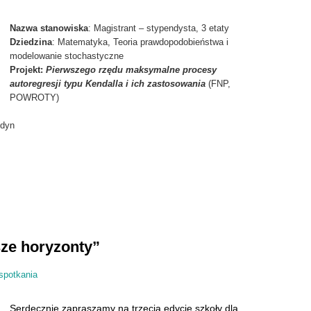
Nazwa stanowiska
: Magistrant – stypendysta, 3 etaty
Dziedzina
: Matematyka, Teoria prawdopodobieństwa i
modelowanie stochastyczne
Projekt:
Pierwszego rzędu maksymalne procesy
autoregresji typu Kendalla i ich zastosowania
(FNP,
POWROTY)
łdyn
sze horyzonty”
spotkania
Serdecznie zapraszamy na trzecią edycję szkoły dla