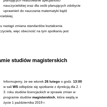
planujących realizowanie specjalności
nauczycielskiej oraz dla osób planujących zdobycie
uprawnień do nauczania matematyki bądź
ielskiej.
u nastąpi zmiana standardów kształcenia
yciela, więc obecność na tym spotkaniu jest
amie studiów magisterskich
Informujemy, że we wtorek
26 lutego
o godz.
13:00
w sali
WS
odbędzie się spotkanie z dyrekcją dla 2. i
3. roku studiów licencjackich w sprawie zmian w
programie studiów
magisterskich
, które wejdą w
życie 1 października 2019 r.