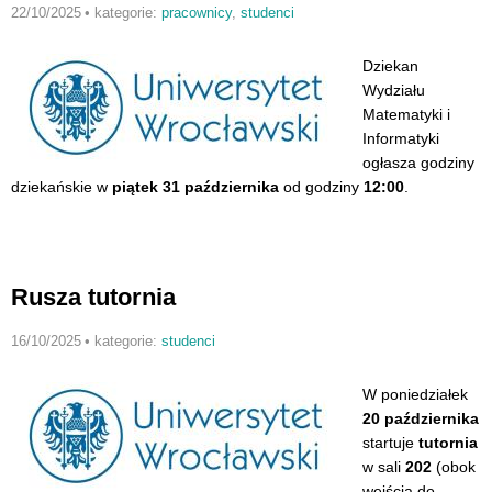
22/10/2025
•
kategorie:
pracownicy
,
studenci
Dziekan
Wydziału
Matematyki i
Informatyki
ogłasza godziny
dziekańskie w
piątek 31 października
od godziny
12:00
.
Rusza tutornia
16/10/2025
•
kategorie:
studenci
W poniedziałek
20 października
startuje
tutornia
w sali
202
(obok
wejścia do