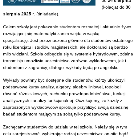
od
24 sierpnia
(kolacja) do
30
sierpnia 2025 r
. (śniadanie).
Celem szkoły jest pokazanie studentom rozmaitej i aktualnie żywo
rozwijającej się matematyki zanim wejdą w wąską
specjalizację. Jest przeznaczona głównie dla studentów ostatniego
roku licencjatu i studiów magisterskich, ale doktoranci są bardzo
miło widziani. Szkoła odbędzie się w systemie hybrydowym, zdalna
transmisja umożliwia uczestnictwo zarówno wykładowcom, jak i
studentom z zagranicy, dlatego wykłady będą po angielsku.
Wykłady powinny być dostępne dla studentów, którzy ukończyli
podstawowe kursy analizy, algebry, algebry liniowej, topologii,
równań różniczkowych, rachunku prawdopodobieństwa, funkcji
analitycznych i analizy funkcjonalnej. Oczekujemy, że każdy z
zaproszonych wykładowców spróbuje przybliżyć swoją dziedzinę
badań studentom mającym za sobą tylko podstawowe kursy.
Zachęcamy studentów do udziału w tej szkole. Należy się w tym
celu zarejestrować, wybierając rodzaj uczestnictwa: on-site bądź