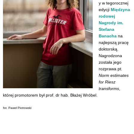
y w tegorocznej
edycji
Międzyna
rodowej
Nagrody im.
Stefana
Banacha
na
najlepszą pracę
doktorską.
Nagrodzona
została jego
rozprawa pt.
Norm estimates
for Riesz
transforms
,
której promotorem był prof. dr hab. Błażej Wróbel.
fot. Paweł Piotrowski