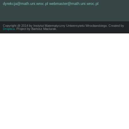
dyrekcja@math.uni.wroc.pl webmaster@math.uni.wroc.pl
Copyright @ 2014 by Instytut Matematyczny Uniwersytetu Wrocławskiego. Created by
Droptica
. Project by Bartosz Maciurak.