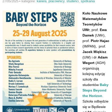
27/05/2025
•
kategorie:
kariera
,
pracownicy
,
studenci
,
spotkania
Koło Naukowe
Matematyków
Teoretyków
UWr
, prof.
Ewa
Damek
(UWr),
prof.
Piotr Hajac
(IMPAN)
, prof.
Jacek Miękisz
(UW) i dr
Adam
Wegert
(AGH)
organizują
kolejną edycję
szkoły dla
studentów
Baby
Steps Beyond
the Horizon
.
Szkoła odbędzie
się w Będlewie