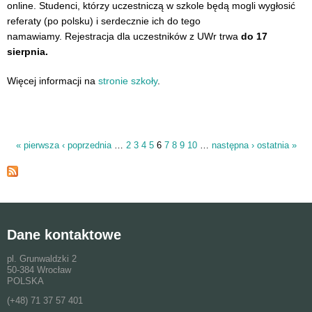
online. Studenci, którzy uczestniczą w szkole będą mogli wygłosić
referaty (po polsku) i serdecznie ich do tego
namawiamy. Rejestracja dla uczestników z UWr trwa
do 17
sierpnia.
Więcej informacji na
stronie szkoły
.
« pierwsza
‹ poprzednia
…
2
3
4
5
6
7
8
9
10
…
następna ›
ostatnia »
Strony
Dane kontaktowe
pl. Grunwaldzki 2
50-384 Wrocław
POLSKA
(+48) 71 37 57 401