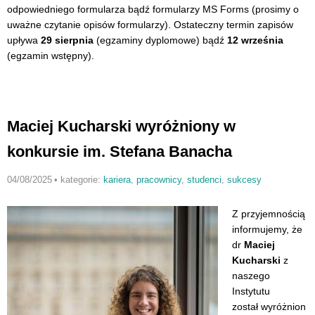
odpowiedniego formularza bądź formularzy MS Forms (prosimy o
uważne czytanie opisów formularzy). Ostateczny termin zapisów
upływa
29 sierpnia
(egzaminy dyplomowe) bądź
12 września
(egzamin wstępny).
Maciej Kucharski wyróżniony w
konkursie im. Stefana Banacha
04/08/2025
•
kategorie:
kariera
,
pracownicy
,
studenci
,
sukcesy
Z przyjemnością
informujemy, że
dr
Maciej
Kucharski
z
naszego
Instytutu
został wyróżnion