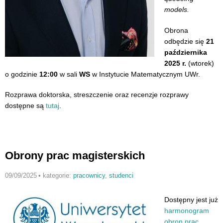
models.
Obrona
odbędzie się
21
października
2025 r.
(wtorek)
o godzinie
12:00
w sali
WS
w Instytucie Matematycznym UWr.
Rozprawa doktorska, streszczenie oraz recenzje rozprawy
dostępne są
tutaj
.
Obrony prac magisterskich
09/09/2025
•
kategorie:
pracownicy
,
studenci
Dostępny jest już
harmonogram
obron prac