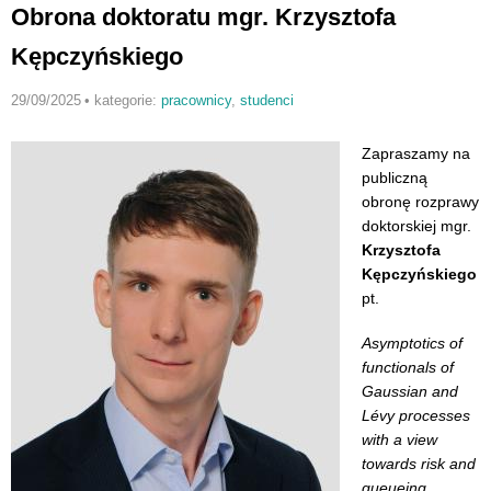
An
Obrona doktoratu mgr. Krzysztofa
Wa
Kępczyńskiego
29/09/2025
•
kategorie:
pracownicy
,
studenci
Zapraszamy na
publiczną
obronę rozprawy
doktorskiej mgr.
Krzysztofa
Kępczyńskiego
pt.
Asymptotics of
functionals of
Gaussian and
Lévy processes
with a view
towards risk and
queueing