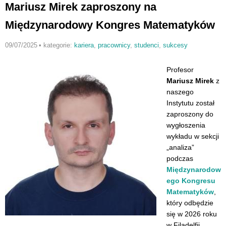
Mariusz Mirek zaproszony na
Międzynarodowy Kongres Matematyków
09/07/2025
•
kategorie:
kariera
,
pracownicy
,
studenci
,
sukcesy
Profesor
Mariusz Mirek
z
naszego
Instytutu został
zaproszony do
wygłoszenia
wykładu w sekcji
„analiza”
podczas
Międzynarodow
ego Kongresu
Matematyków
,
który odbędzie
się w 2026 roku
w Filadelfii.