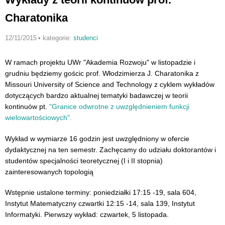
Charatonika
12/11/2015
•
kategorie:
studenci
W ramach projektu UWr "Akademia Rozwoju" w listopadzie i
grudniu będziemy gościc prof. Włodzimierza J. Charatonika z
Missouri University of Science and Technology z cyklem wykładów
dotyczących bardzo aktualnej tematyki badawczej w teorii
kontinuów pt.
"Granice odwrotne z uwzględnieniem funkcji
wielowartościowych".
Wykład w wymiarze 16 godzin jest uwzględniony w ofercie
dydaktycznej na ten semestr. Zachęcamy do udziału doktorantów i
studentów specjalności teoretycznej (I i II stopnia)
zainteresowanych topologią
Wstępnie ustalone terminy: poniedziałki 17:15 -19, sala 604,
Instytut Matematyczny czwartki 12:15 -14, sala 139, Instytut
Informatyki. Pierwszy wykład: czwartek, 5 listopada.