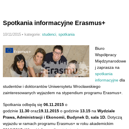
Spotkania informacyjne Erasmus+
10/11/2015
•
kategorie:
studenci
,
spotkania
Biuro
Współpracy
Międzynarodowe
j zaprasza na
spotkania
informacyjne
dla
studentów i doktorantów Uniwersytetu Wrocławskiego
zainteresowanych wyjazdem na stypendium programu Erasmus+.
Spotkania odbędą się
06.11.2015
o
godzinie
11.30
oraz
19.11.2015
o godzinie
13.15
na
Wydziale
Prawa, Administracji i Ekonomii, Budynek D, sala 1D.
Dotyczą
wyjazdu w ramach programu Erasmus+ w roku akademickim