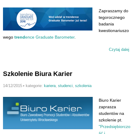
Zapraszamy do
tegorocznego
badania
kwestionariuszo
wego
trend
ence Graduate Barometer
.
Czytaj dalej
wp
Tr
Gr
Ba
Szkolenie Biura Karier
14/12/2015
•
kategorie:
kariera
,
studenci
,
szkolenia
Biuro Karier
zaprasza
studentów na
szkolenie pt.
"Przedsiębiorczo
ść i