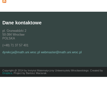
Dane kontaktowe
pl. Grunwaldzki 2
50-384 Wrocław
POLSKA
(+48) 71 37 57 401
dyrekcja@math.uni.wroc.pl webmaster@math.uni.wroc.pl
Copyright @ 2014 by Instytut Matematyczny Uniwersytetu Wrocławskiego. Created by
Droptica
. Project by Bartosz Maciurak.