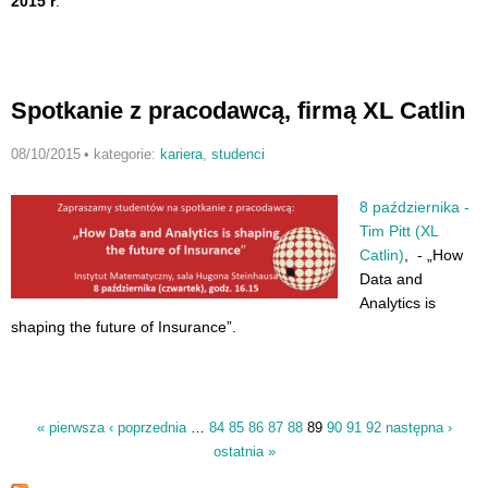
2015 r
.
Spotkanie z pracodawcą, firmą XL Catlin
08/10/2015
•
kategorie:
kariera
,
studenci
8 października -
Tim Pitt (XL
Catlin)
, - „How
Data and
Analytics is
shaping the future of Insurance”.
« pierwsza
‹ poprzednia
…
84
85
86
87
88
89
90
91
92
następna ›
Strony
ostatnia »