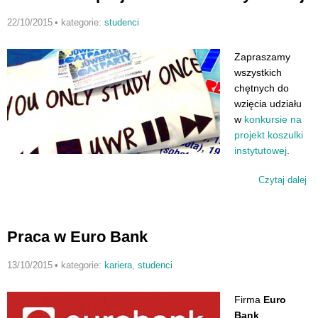
22/10/2015
•
kategorie:
studenci
Zapraszamy
wszystkich
chętnych do
wzięcia udziału
w
konkursie na
projekt koszulki
instytutowej
.
Czytaj dalej
wp
Ko
pr
ko
Praca w Euro Bank
in
13/10/2015
•
kategorie:
kariera
,
studenci
Firma
Euro
Bank