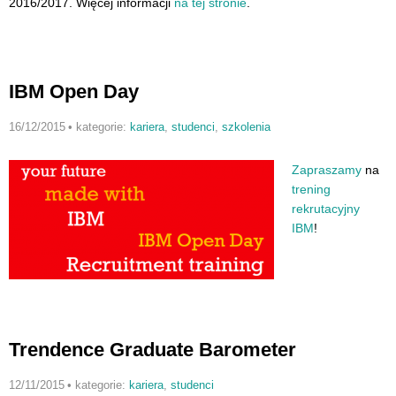
2016/2017. Więcej informacji
na tej stronie
.
IBM Open Day
16/12/2015
•
kategorie:
kariera
,
studenci
,
szkolenia
Zapraszamy
na
trening
rekrutacyjny
IBM
!
Trendence Graduate Barometer
12/11/2015
•
kategorie:
kariera
,
studenci