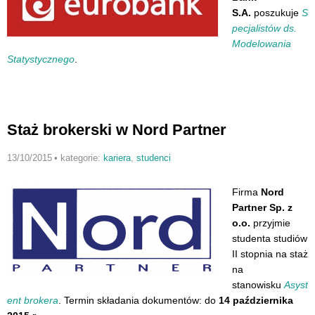
S.A.
poszukuje
S
pecjalistów ds.
Modelowania
Statystycznego
.
Staż brokerski w Nord Partner
13/10/2015
•
kategorie:
kariera
,
studenci
Firma
Nord
Partner Sp. z
o.o.
przyjmie
studenta studiów
II stopnia na staż
na
stanowisku
Asyst
ent brokera
. Termin składania dokumentów: do
14 października