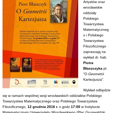
Artystów oraz
wrocławskie
oddziały
Polskiego
Towarzystwa
Matematyczneg
o i Polskiego
Towarzystwa
Filozoficznego
zapraszają na
wykład dr. hab.
Piotra
Błaszczyka
pt.
"O
Geometrii
Kartezjusza".
Wykład odbędzie
się w ramach wspólnej sesji wrocławskich oddziałów Polskiego
Towarzystwa Matematycznego oraz Polskiego Towarzystwa
Filozoficznego,
12 grudnia 2016 r.
o godz.
17:00
w Instytucie
Matematycznym Uniwersytetu Wrocławskiego (Plac Grunwaldzki