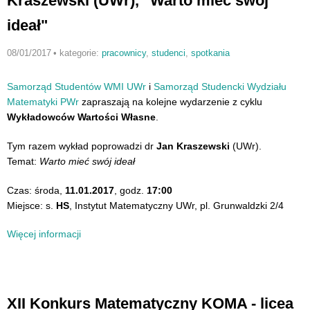
Kraszewski (UWr), "Warto mieć swój
ideał"
08/01/2017
•
kategorie:
pracownicy
,
studenci
,
spotkania
Samorząd Studentów WMI UWr
i
Samorząd Studencki Wydziału
Matematyki PWr
zapraszają na kolejne wydarzenie z cyklu
Wykładowców Wartości Własne
.
Tym razem wykład poprowadzi dr
Jan Kraszewski
(UWr).
Temat:
Warto mieć swój ideał
Czas: środa,
11.01.2017
, godz.
17:00
Miejsce: s.
HS
, Instytut Matematyczny UWr, pl. Grunwaldzki 2/4
Więcej informacji
XII Konkurs Matematyczny KOMA - licea