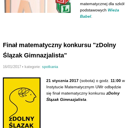
matematycznej dla szkół
podstawowych
Wieża
Babel
.
Finał matematyczny konkursu "zDolny
Ślązak Gimnazjalista"
16/01/2017
•
kategorie:
spotkania
21 stycznia 2017
(sobota) o godz.
11:00
w
Instytucie Matematycznym UWr odbędzie
się finał matematyczny konkursu
zDolny
Ślązak Gimnazjalista
.