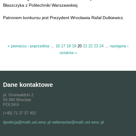
Błaszczyka z Politechniki Warszawskiej.
Patronem konkursu jest Prezydent Wrocławia Rafał Dutkiewicz.
« pierwsza
‹ poprzednia
…
16
17
18
19
20
21
22
23
24
…
następna ›
Strony
ostatnia »
Dane kontaktowe
pl. Grunwaldzki 2
50-384 Wrocław
POLSKA
(+48) 71 37 57 401
dyrekcja@math.uni.wroc.pl webmaster@math.uni.wroc.pl