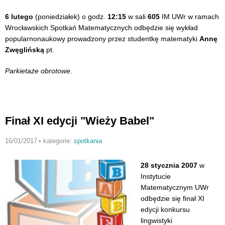
6 lutego
(poniedziałek)
o godz.
12:15
w sali
605
IM UWr w ramach
Wrocławskich Spotkań Matematycznych odbędzie się
wykład
popularnonaukowy prowadzony przez studentkę matematyki
Annę
Zwęglińską
pt.
Parkietaże obrotowe
.
Finał XI edycji "Wieży Babel"
16/01/2017
•
kategorie:
spotkania
28 stycznia 2007
w
Instytucie
Matematycznym UWr
odbędzie się finał XI
edycji konkursu
lingwistyki