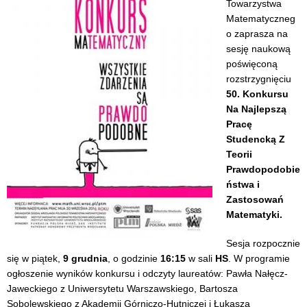
Towarzystwa
Matematyczneg
o zaprasza na
sesję naukową
poświęconą
rozstrzygnięciu
50. Konkursu
Na Najlepszą
Pracę
Studencką Z
Teorii
Prawdopodobie
ństwa i
Zastosowań
Matematyki.
Sesja rozpocznie
się w piątek,
9 grudnia
, o godzinie
16:15
w sali
HS
. W programie
ogłoszenie wyników konkursu i odczyty laureatów: Pawła Nałęcz-
Jaweckiego z Uniwersytetu Warszawskiego, Bartosza
Sobolewskiego z Akademii Górniczo-Hutniczej i Łukasza